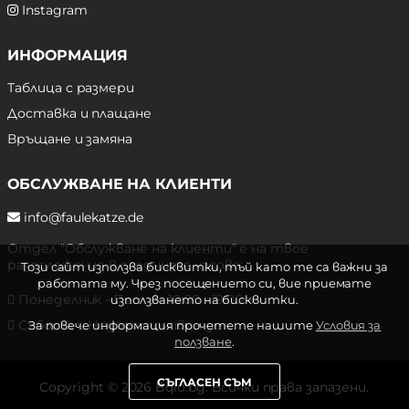
Instagram
ИНФОРМАЦИЯ
Таблица с размери
Доставка и плащане
Връщане и замяна
ОБСЛУЖВАНЕ НА КЛИЕНТИ
info@faulekatze.de
Отдел "Обслужване на клиенти" е на твое
разположение в следните часове:
Този сайт използва бисквитки, тъй като те са важни за
работата му. Чрез посещението си, вие приемате
Понеделник - Петък: 10:00 - 19:00 ч.
използването на бисквитки.
Събота и Неделя: почивен ден
За повече информация прочетете нашите
Условия за
ползване
.
СЪГЛАСЕН СЪМ
Copyright © 2026 Bqlo.bg. Всички права запазени.