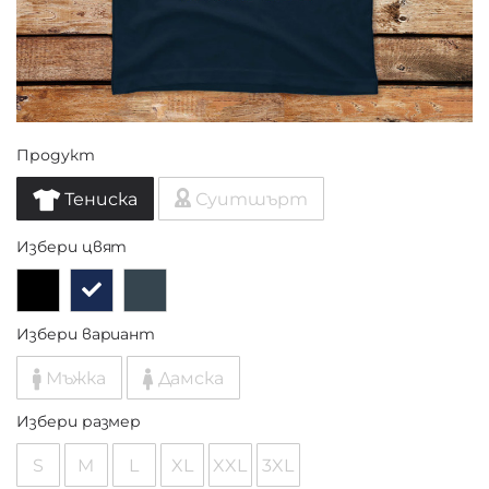
Продукт
Тениска
Суитшърт
Избери цвят
Избери вариант
Мъжка
Дамска
Избери размер
S
M
L
XL
XXL
3XL