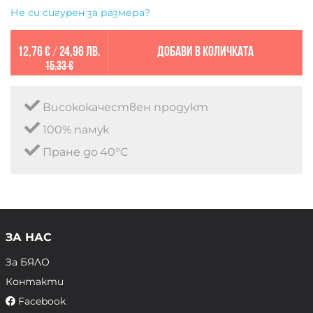
Не си сигурен за размера?
12,76 €
/
24,96 лв.
Добави в количката
15,33 €
Висококачествен продукт
100% памук
Пране до 40°C
ЗА НАС
За БЯЛО
Контакти
Facebook