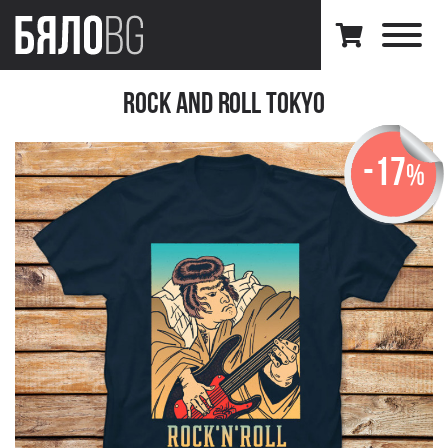
Rock and Roll Tokyo
-17
%