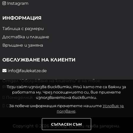
Instagram
ИНФОРМАЦИЯ
Таблица с размери
Доставка и плащане
Връщане и замяна
ОБСЛУЖВАНЕ НА КЛИЕНТИ
info@faulekatze.de
Отдел "Обслужване на клиенти" е на твое
разположение в следните часове:
Този сайт използва бисквитки, тъй като те са важни за
работата му. Чрез посещението си, вие приемате
Понеделник - Петък: 10:00 - 19:00 ч.
използването на бисквитки.
Събота и Неделя: почивен ден
За повече информация прочетете нашите
Условия за
ползване
.
СЪГЛАСЕН СЪМ
Copyright © 2026 Bqlo.bg. Всички права запазени.