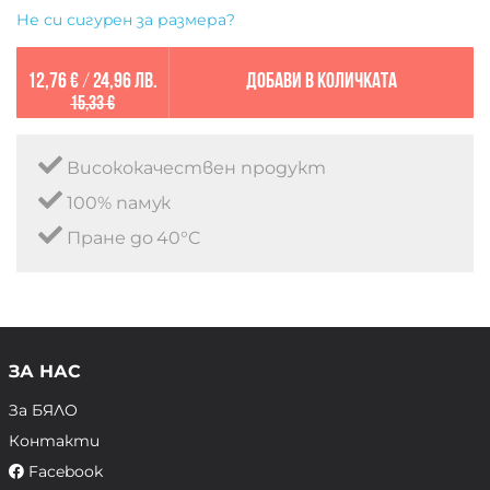
Не си сигурен за размера?
12,76 €
/
24,96 лв.
Добави в количката
15,33 €
Висококачествен продукт
100% памук
Пране до 40°C
ЗА НАС
За БЯЛО
Контакти
Facebook