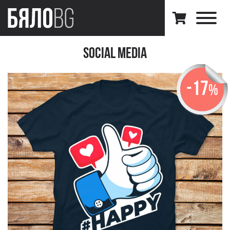
Social Media
-17
%