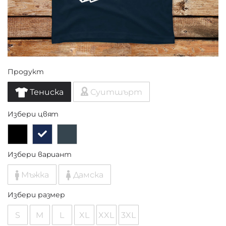
Продукт
Тениска
Суитшърт
Избери цвят
Избери вариант
Мъжка
Дамска
Избери размер
S
M
L
XL
XXL
3XL