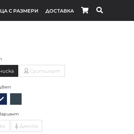
ЦА С РАЗМЕРИ
ДОСТАВКА
т
ниска
Суитшърт
цвят
вариант
ка
Дамска