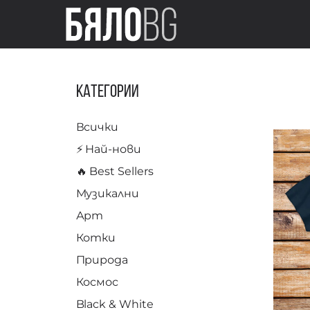
Категории
Всички
⚡️ Най-нови
🔥 Best Sellers
Музикални
Арт
Котки
Природа
Космос
Black & White