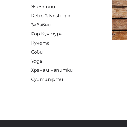
Животни
Retro & Nostalgia
Забавни
Pop Култура
Кучета
Сови
Yoga
Храна и напитки
Суитшърти