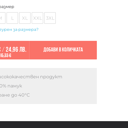
размер
M
L
XL
XXL
3XL
гурен за размера?
€
/
24,96 лв.
Добави в количката
15,33 €
сококачествен продукт
0% памук
ане до 40°C