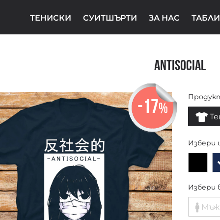
ТЕНИСКИ
СУИТШЪРТИ
ЗА НАС
ТАБЛИ
Antisocial
Продук
-17
%
Те
Избери 
Избери 
Мъж