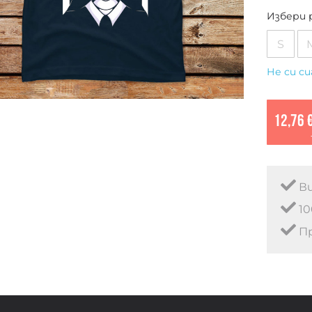
Избери 
S
Не си си
12,76 
Ви
10
Пр