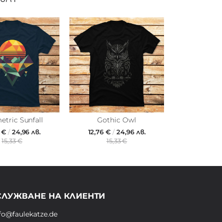
tric Sunfall
Gothic Owl
6 €
/
24,96 лв.
12,76 €
/
24,96 лв.
15,33 €
15,33 €
СЛУЖВАНЕ НА КЛИЕНТИ
fo@faulekatze.de