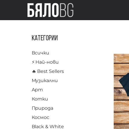
Категории
Всички
⚡️ Най-нови
🔥 Best Sellers
Музикални
Арт
Котки
Природа
Космос
Black & White