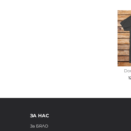
Don
1
ЗА НАС
За БЯЛО