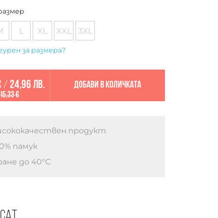
размер
M
L
XL
XXL
3XL
гурен за размера?
€
/
24,96 лв.
Добави в количката
15,33 €
сококачествен продукт
0% памук
ане до 40°C
есат