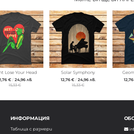
t Lose Your Head
Solar Symphony
Geome
2,76 €
/
24,96 лв.
12,76 €
/
24,96 лв.
12,7
15,33 €
15,33 €
ИНФОРМАЦИЯ
ОБ
Таблица с размери
in