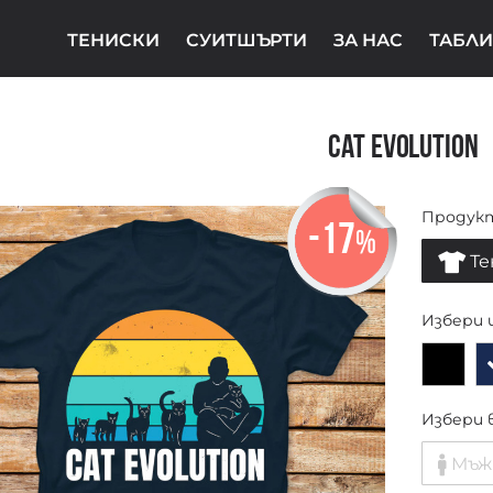
ТЕНИСКИ
СУИТШЪРТИ
ЗА НАС
ТАБЛИ
Cat Evolution
Продук
-17
%
Те
Избери 
Избери 
Мъж