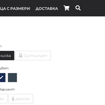
ЦА С РАЗМЕРИ
ДОСТАВКА
т
ниска
Суитшърт
цвят
вариант
ка
Дамска