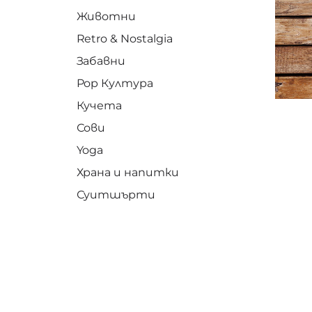
Животни
Retro & Nostalgia
Забавни
Pop Култура
Кучета
Сови
Yoga
Храна и напитки
Суитшърти