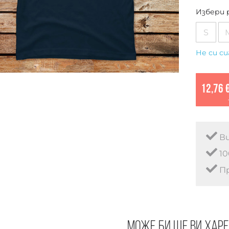
Избери 
S
Не си си
12,76 
Ви
10
Пр
Може би ще ви хар