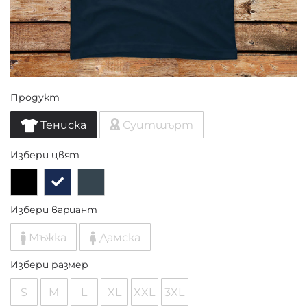
Продукт
Тениска
Суитшърт
Избери цвят
Избери вариант
Мъжка
Дамска
Избери размер
S
M
L
XL
XXL
3XL