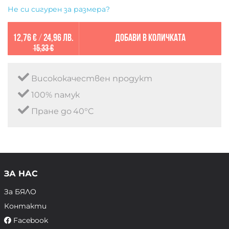
Не си сигурен за размера?
12,76 €
/
24,96 лв.
Добави в количката
15,33 €
Висококачествен продукт
100% памук
Пране до 40°C
ЗА НАС
За БЯЛО
Контакти
Facebook