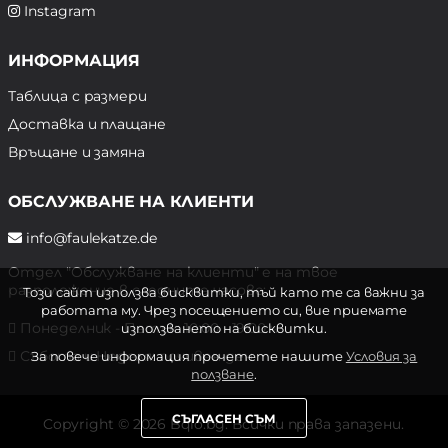
Instagram
ИНФОРМАЦИЯ
Таблица с размери
Доставка и плащане
Връщане и замяна
ОБСЛУЖВАНЕ НА КЛИЕНТИ
info@faulekatze.de
Отдел "Обслужване на клиенти" е на твое
разположение в следните часове:
Този сайт използва бисквитки, тъй като те са важни за
работата му. Чрез посещението си, вие приемате
Понеделник - Петък: 10:00 - 19:00 ч.
използването на бисквитки.
Събота и Неделя: почивен ден
За повече информация прочетете нашите
Условия за
ползване
.
СЪГЛАСЕН СЪМ
Copyright © 2026 Bqlo.bg. Всички права запазени.