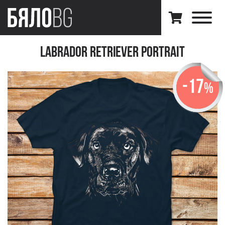
Labrador Retriever Portrait
-17
%