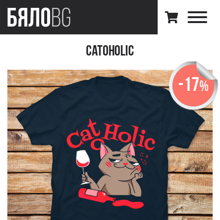
CatOHolic
-17
%