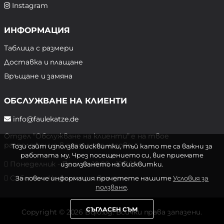
Instagram
ИНФОРМАЦИЯ
Таблица с размери
Доставка и плащане
Връщане и замяна
ОБСЛУЖВАНЕ НА КЛИЕНТИ
info@faulekatze.de
Отдел "Обслужване на клиенти" е на твое
разположение в следните часове:
Този сайт използва бисквитки, тъй като те са важни за
работата му. Чрез посещението си, вие приемате
Понеделник - Петък: 10:00 - 19:00 ч.
използването на бисквитки.
Събота и Неделя: почивен ден
За повече информация прочетете нашите
Условия за
ползване
.
СЪГЛАСЕН СЪМ
Copyright © 2026 Bqlo.bg. Всички права запазени.