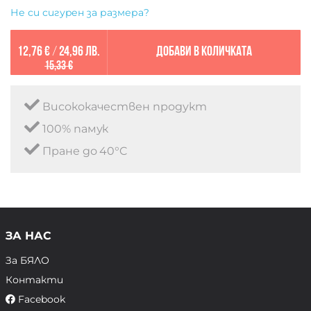
Не си сигурен за размера?
12,76 €
/
24,96 лв.
Добави в количката
15,33 €
Висококачествен продукт
100% памук
Пране до 40°C
ЗА НАС
За БЯЛО
Контакти
Facebook