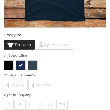
Продукт
Тениска
Суитшърт
Избери цвят
Избери вариант
Мъжка
Дамска
Избери размер
S
M
L
XL
XXL
3XL