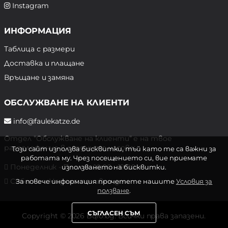
Instagram
ИНФОРМАЦИЯ
Таблица с размери
Доставка и плащане
Връщане и замяна
ОБСЛУЖВАНЕ НА КЛИЕНТИ
info@faulekatze.de
Отдел "Обслужване на клиенти" е на твое
разположение в следните часове:
Този сайт използва бисквитки, тъй като те са важни за
работата му. Чрез посещението си, вие приемате
Понеделник - Петък: 10:00 - 19:00 ч.
използването на бисквитки.
Събота и Неделя: почивен ден
За повече информация прочетете нашите
Условия за
ползване
.
СЪГЛАСЕН СЪМ
Copyright © 2026 Bqlo.bg. Всички права запазени.