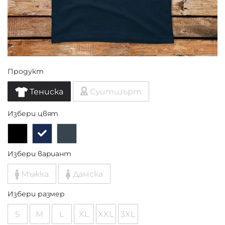
Продукт
Тениска
Суитшърт
Избери цвят
Избери вариант
Мъжка
Дамска
Избери размер
S
M
L
XL
XXL
3XL