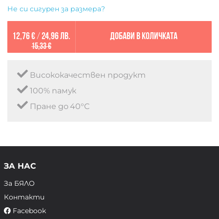
Не си сигурен за размера?
12,76 €
/
24,96 лв.
Добави в количката
15,33 €
Висококачествен продукт
100% памук
Пране до 40°C
ЗА НАС
За БЯЛО
Контакти
Facebook