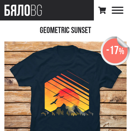
Geometric Sunset
-17
%