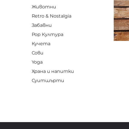
Животни
Retro & Nostalgia
Забавни
Pop Култура
Кучета
Сови
Yoga
Храна и напитки
Суитшърти