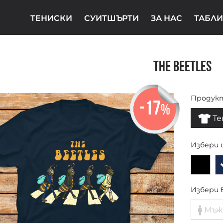
ТЕНИСКИ
СУИТШЪРТИ
ЗА НАС
ТАБЛИ
The BEETLES
Продук
-17
%
Те
Избери 
Избери 
Мъж