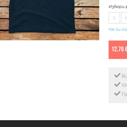
Избери 
S
Не си си
12,76 
Ви
10
Пр