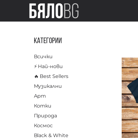
Категории
Всички
⚡️ Най-нови
🔥 Best Sellers
Музикални
Арт
Котки
Природа
Космос
Black & White