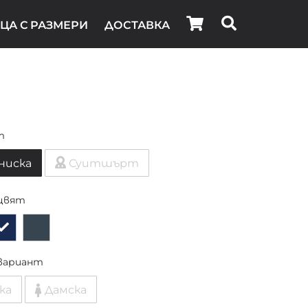
ЦА С РАЗМЕРИ
ДОСТАВКА
т
ниска
Суитшърт
цвят
вариант
ка
Дамска