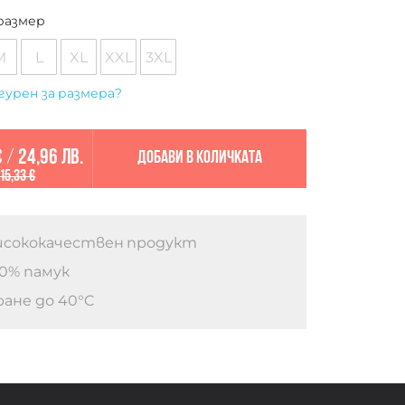
размер
M
L
XL
XXL
3XL
гурен за размера?
€
/
24,96 лв.
Добави в количката
15,33 €
сококачествен продукт
0% памук
ане до 40°C