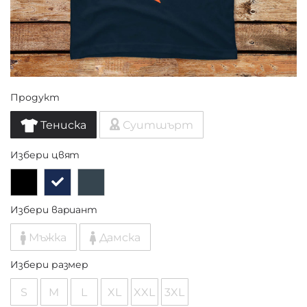
Продукт
Тениска
Суитшърт
Избери цвят
Избери вариант
Мъжка
Дамска
Избери размер
S
M
L
XL
XXL
3XL