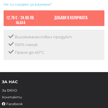
Не си сигурен за размера?
12,76 €
/
24,96 лв.
Добави в количката
15,33 €
Висококачествен продукт
100% памук
Пране до 40°C
ЗА НАС
За БЯЛО
Контакти
Facebook