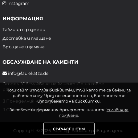
Instagram
ИНФОРМАЦИЯ
Таблица с размери
Доставка и плащане
Връщане и замяна
ОБСЛУЖВАНЕ НА КЛИЕНТИ
info@faulekatze.de
Отдел "Обслужване на клиенти" е на твое
разположение в следните часове:
Този сайт използва бисквитки, тъй като те са важни за
работата му. Чрез посещението си, вие приемате
Понеделник - Петък: 10:00 - 19:00 ч.
използването на бисквитки.
Събота и Неделя: почивен ден
За повече информация прочетете нашите
Условия за
ползване
.
СЪГЛАСЕН СЪМ
Copyright © 2026 Bqlo.bg. Всички права запазени.