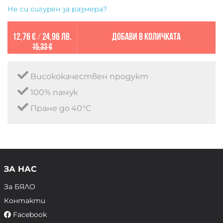
Не си сигурен за размера?
12,76 €
/
24,96 лв.
Добави в количката
15,33 €
Висококачествен продукт
100% памук
Пране до 40°C
ЗА НАС
За БЯЛО
Контакти
Facebook