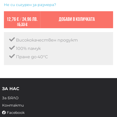
Не си сигурен за размера?
12,76 €
/
24,96 лв.
Добави в количката
15,33 €
Висококачествен продукт
100% памук
Пране до 40°C
ЗА НАС
За БЯЛО
Контакти
Facebook