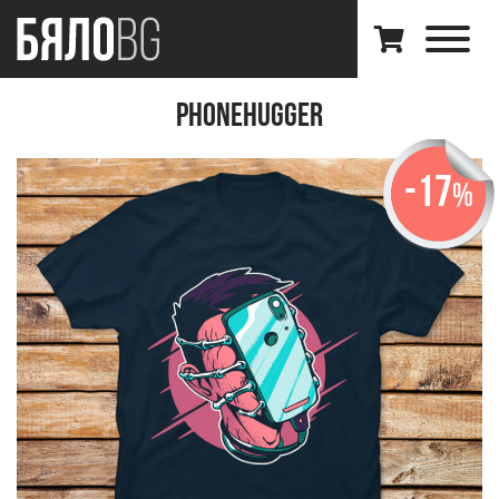
PhoneHugger
-17
%