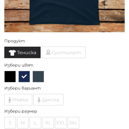
Продукт
Тениска
Суитшърт
Избери цвят
Избери вариант
Мъжка
Дамска
Избери размер
S
M
L
XL
XXL
3XL