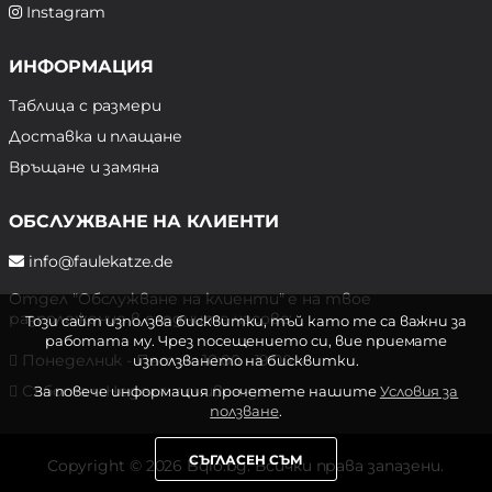
Instagram
ИНФОРМАЦИЯ
Таблица с размери
Доставка и плащане
Връщане и замяна
ОБСЛУЖВАНЕ НА КЛИЕНТИ
info@faulekatze.de
Отдел "Обслужване на клиенти" е на твое
разположение в следните часове:
Този сайт използва бисквитки, тъй като те са важни за
работата му. Чрез посещението си, вие приемате
Понеделник - Петък: 10:00 - 19:00 ч.
използването на бисквитки.
Събота и Неделя: почивен ден
За повече информация прочетете нашите
Условия за
ползване
.
СЪГЛАСЕН СЪМ
Copyright © 2026 Bqlo.bg. Всички права запазени.