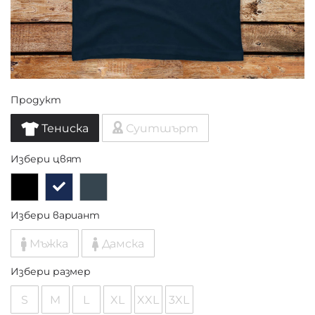
Продукт
Тениска
Суитшърт
Избери цвят
Избери вариант
Мъжка
Дамска
Избери размер
S
M
L
XL
XXL
3XL