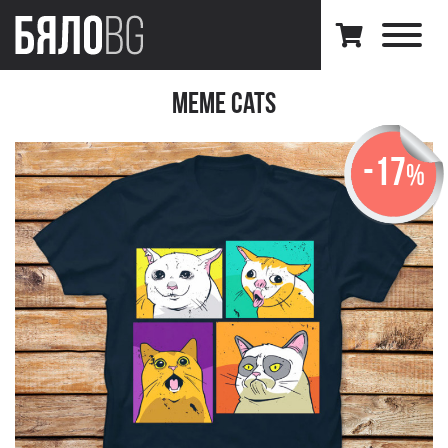
Meme Cats
-17
%