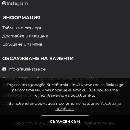
Instagram
ИНФОРМАЦИЯ
Таблица с размери
Доставка и плащане
Връщане и замяна
ОБСЛУЖВАНЕ НА КЛИЕНТИ
info@faulekatze.de
Отдел "Обслужване на клиенти" е на твое
разположение в следните часове:
Този сайт използва бисквитки, тъй като те са важни за
работата му. Чрез посещението си, вие приемате
Понеделник - Петък: 10:00 - 19:00 ч.
използването на бисквитки.
Събота и Неделя: почивен ден
За повече информация прочетете нашите
Условия за
ползване
.
СЪГЛАСЕН СЪМ
Copyright © 2026 Bqlo.bg. Всички права запазени.