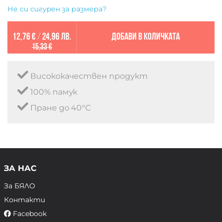
Не си сигурен за размера?
12,76 €
/
24,96 лв.
Добави в количката
15,33 €
Висококачествен продукт
100% памук
Пране до 40°C
ЗА НАС
За БЯЛО
Контакти
Facebook