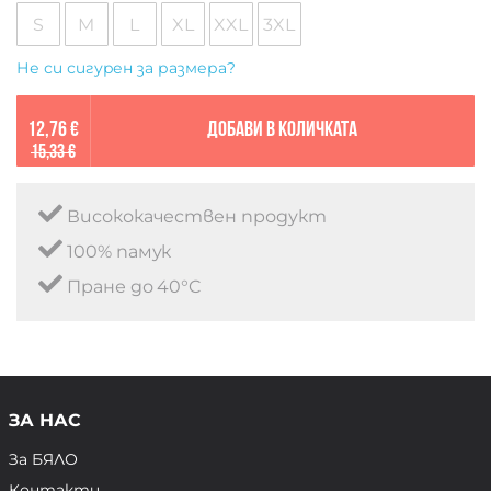
S
M
L
XL
XXL
3XL
Не си сигурен за размера?
12,76 €
Добави в количката
15,33 €
Висококачествен продукт
100% памук
Пране до 40°C
ЗА НАС
За БЯЛО
Контакти