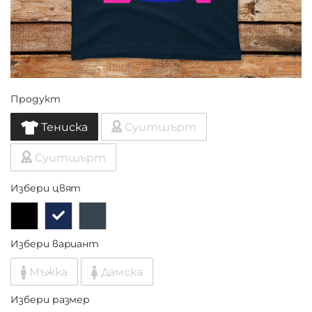
Продукт
Тениска
Суитшърт
Суитшърт
Избери цвят
Избери вариант
Мъжка
Дамска
Избери размер