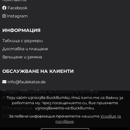
Facebook
Instagram
ИНФОРМАЦИЯ
Таблица с размери
Доставка и плащане
Връщане и замяна
ОБСЛУЖВАНЕ НА КЛИЕНТИ
info@faulekatze.de
Отдел "Обслужване на клиенти" е на твое
разположение в следните часове:
Този сайт използва бисквитки, тъй като те са важни за
работата му. Чрез посещението си, вие приемате
Понеделник - Петък: 10:00 - 19:00 ч.
използването на бисквитки.
Събота и Неделя: почивен ден
За повече информация прочетете нашите
Условия за
ползване
.