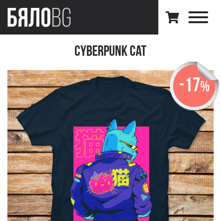
Cyberpunk Cat
-17
%