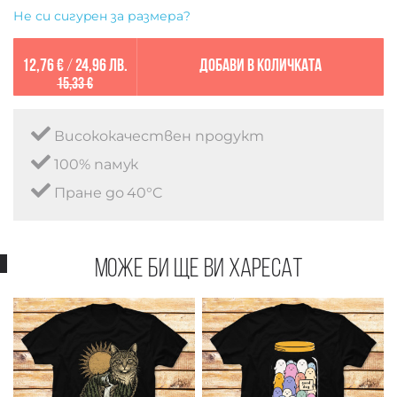
Не си сигурен за размера?
12,76 €
/
24,96 лв.
Добави в количката
15,33 €
Висококачествен продукт
100% памук
Пране до 40°C
Може би ще ви харесат