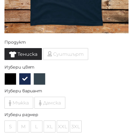
Продукт
Тениска
Суитшърт
Избери цвят
Избери вариант
Мъжка
Дамска
Избери размер
S
M
L
XL
XXL
3XL