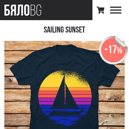
Sailing Sunset
-17
%