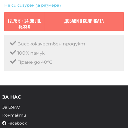
Не си сигурен за размера?
12,76 €
/
24,96 лв.
Добави в количката
15,33 €
Висококачествен продукт
100% памук
Пране до 40°C
ЗА НАС
За БЯЛО
Контакти
Facebook