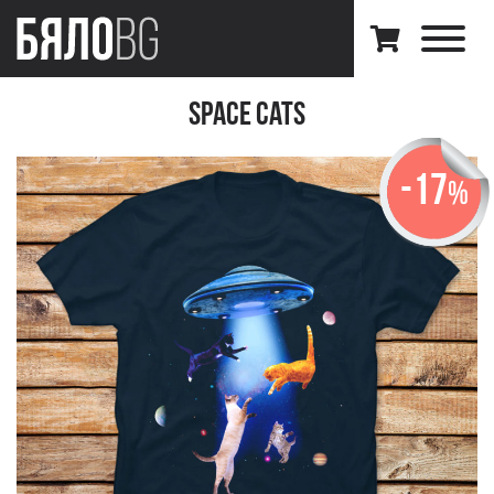
Space Cats
-17
%