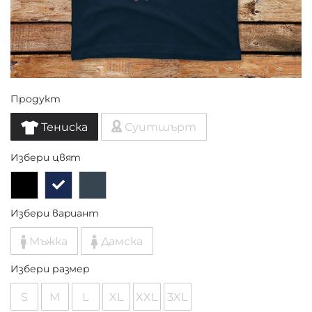
Продукт
Тениска
Суитшърт
Избери цвят
Избери вариант
Мъжка
Дамска
Избери размер
S
M
L
XL
XXL
3XL