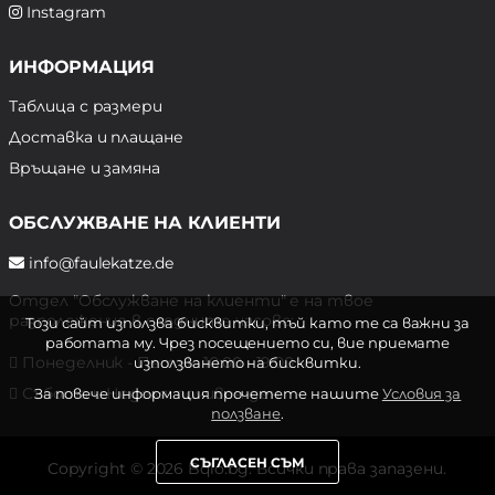
Instagram
ИНФОРМАЦИЯ
Таблица с размери
Доставка и плащане
Връщане и замяна
ОБСЛУЖВАНЕ НА КЛИЕНТИ
info@faulekatze.de
Отдел "Обслужване на клиенти" е на твое
разположение в следните часове:
Този сайт използва бисквитки, тъй като те са важни за
работата му. Чрез посещението си, вие приемате
Понеделник - Петък: 10:00 - 19:00 ч.
използването на бисквитки.
Събота и Неделя: почивен ден
За повече информация прочетете нашите
Условия за
ползване
.
СЪГЛАСЕН СЪМ
Copyright © 2026 Bqlo.bg. Всички права запазени.