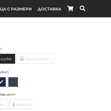
ЦА С РАЗМЕРИ
ДОСТАВКА
т
ниска
Суитшърт
цвят
вариант
ка
Дамска