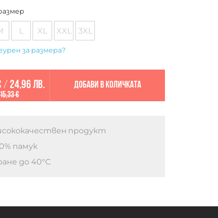
размер
M
L
XL
XXL
3XL
гурен за размера?
€
/
24,96 лв.
Добави в количката
15,33 €
сококачествен продукт
0% памук
ане до 40°C