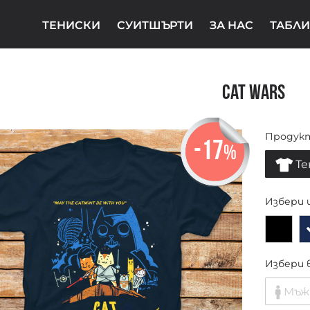
ТЕНИСКИ
СУИТШЪРТИ
ЗА НАС
ТАБЛИ
Cat Wars
Продук
-17
%
Те
Избери 
Избери 
Мъж