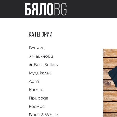
Категории
Всички
⚡️ Най-нови
🔥 Best Sellers
Музикални
Арт
Котки
Природа
Космос
Black & White