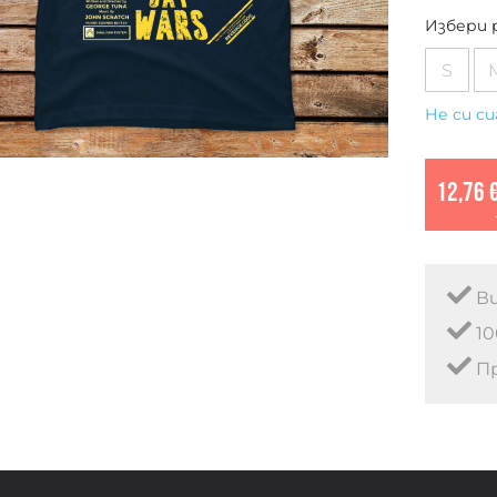
Избери 
S
Не си си
12,76 
Ви
10
Пр