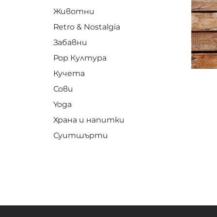
Животни
Retro & Nostalgia
Забавни
Pop Култура
Кучета
Сови
Yoga
Храна и напитки
Суитшърти