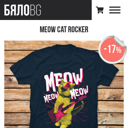
Meow Cat Rocker
-17
%