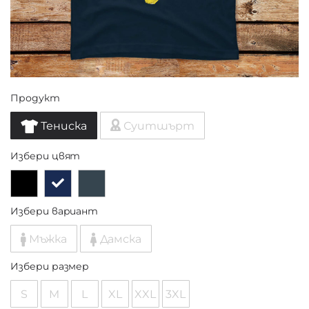
Продукт
Тениска
Суитшърт
Избери цвят
Избери вариант
Мъжка
Дамска
Избери размер
S
M
L
XL
XXL
3XL