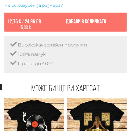
Не си сигурен за размера?
12,76 €
/
24,96 лв.
Добави в количката
15,33 €
Висококачествен продукт
100% памук
Пране до 40°C
Може би ще ви харесат