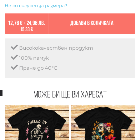
Не си сигурен за размера?
12,76 €
/
24,96 лв.
Добави в количката
15,33 €
Висококачествен продукт
100% памук
Пране до 40°C
Може би ще ви харесат