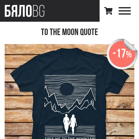
To the Moon quote
-17
%