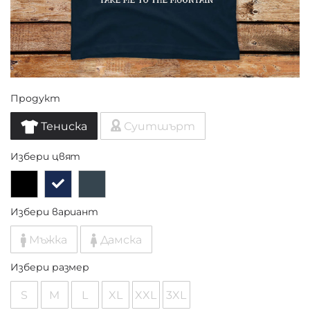
Продукт
Тениска
Суитшърт
Избери цвят
Избери вариант
Мъжка
Дамска
Избери размер
S
M
L
XL
XXL
3XL