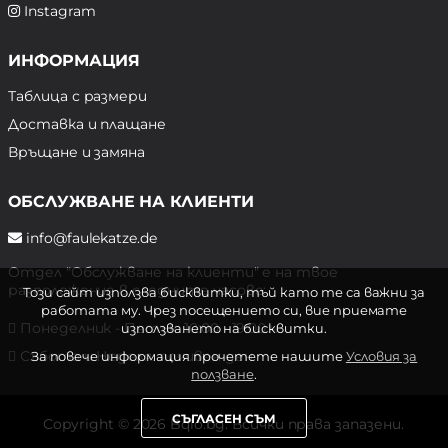
Instagram
ИНФОРМАЦИЯ
Таблица с размери
Доставка и плащане
Връщане и замяна
ОБСЛУЖВАНЕ НА КЛИЕНТИ
info@faulekatze.de
Отдел "Обслужване на клиенти" е на твое
разположение в следните часове:
Този сайт използва бисквитки, тъй като те са важни за
работата му. Чрез посещението си, вие приемате
Понеделник - Петък: 10:00 - 19:00 ч.
използването на бисквитки.
Събота и Неделя: почивен ден
За повече информация прочетете нашите
Условия за
ползване
.
СЪГЛАСЕН СЪМ
Copyright © 2026 Bqlo.bg. Всички права запазени.