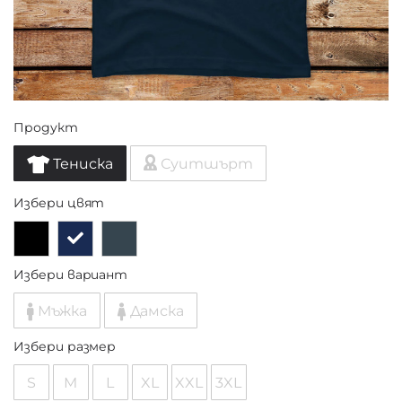
Продукт
Тениска
Суитшърт
Избери цвят
Избери вариант
Мъжка
Дамска
Избери размер
S
M
L
XL
XXL
3XL