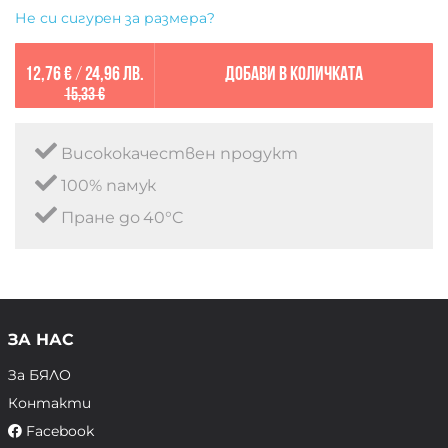
Не си сигурен за размера?
12,76 €
/
24,96 лв.
Добави в количката
15,33 €
Висококачествен продукт
100% памук
Пране до 40°C
ЗА НАС
За БЯЛО
Контакти
Facebook