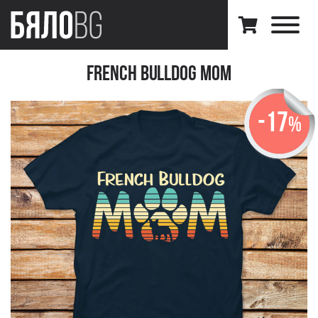
French Bulldog Mom
-17
%