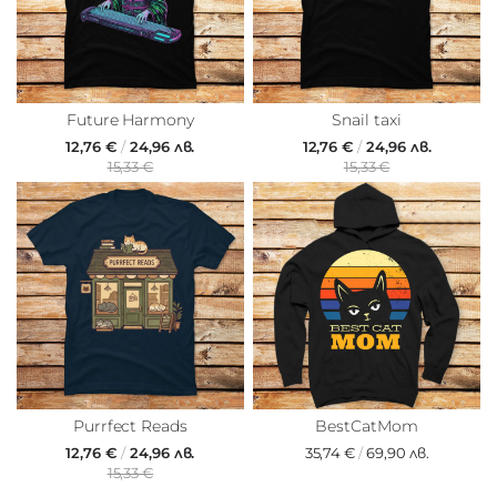
Future Harmony
Snail taxi
12,76 €
/
24,96 лв.
12,76 €
/
24,96 лв.
15,33 €
15,33 €
Purrfect Reads
BestCatMom
12,76 €
/
24,96 лв.
35,74 €
/
69,90 лв.
15,33 €