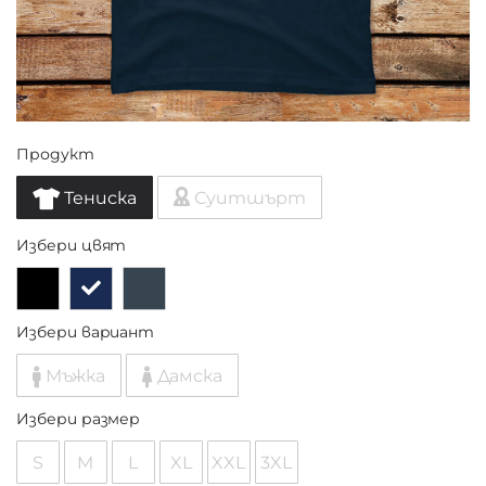
Продукт
Тениска
Суитшърт
Избери цвят
Избери вариант
Мъжка
Дамска
Избери размер
S
M
L
XL
XXL
3XL