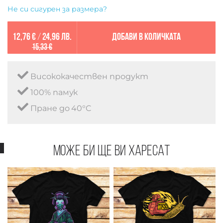
Не си сигурен за размера?
12,76 €
/
24,96 лв.
Добави в количката
15,33 €
Висококачествен продукт
100% памук
Пране до 40°C
Може би ще ви харесат