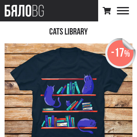
Cats Library
-17
%