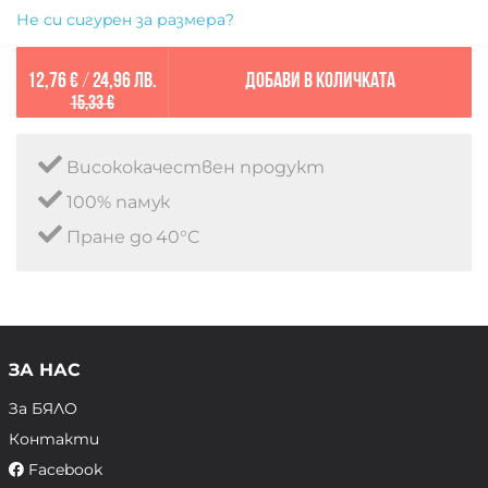
Не си сигурен за размера?
12,76 €
/
24,96 лв.
Добави в количката
15,33 €
Висококачествен продукт
100% памук
Пране до 40°C
ЗА НАС
За БЯЛО
Контакти
Facebook