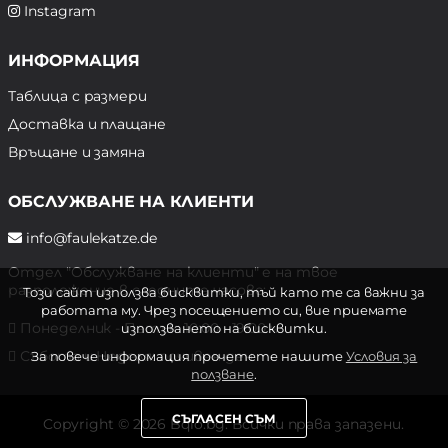
Instagram
ИНФОРМАЦИЯ
Таблица с размери
Доставка и плащане
Връщане и замяна
ОБСЛУЖВАНЕ НА КЛИЕНТИ
info@faulekatze.de
Отдел "Обслужване на клиенти" е на твое
разположение в следните часове:
Този сайт използва бисквитки, тъй като те са важни за
работата му. Чрез посещението си, вие приемате
Понеделник - Петък: 10:00 - 19:00 ч.
използването на бисквитки.
Събота и Неделя: почивен ден
За повече информация прочетете нашите
Условия за
ползване
.
СЪГЛАСЕН СЪМ
Copyright © 2026 Bqlo.bg. Всички права запазени.