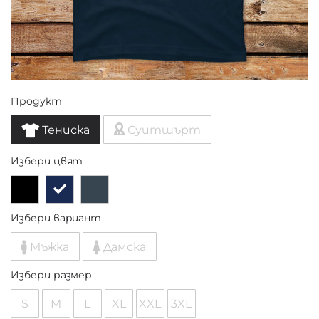
Продукт
Тениска
Суитшърт
Избери цвят
Избери вариант
Мъжка
Дамска
Избери размер
S
M
L
XL
XXL
3XL