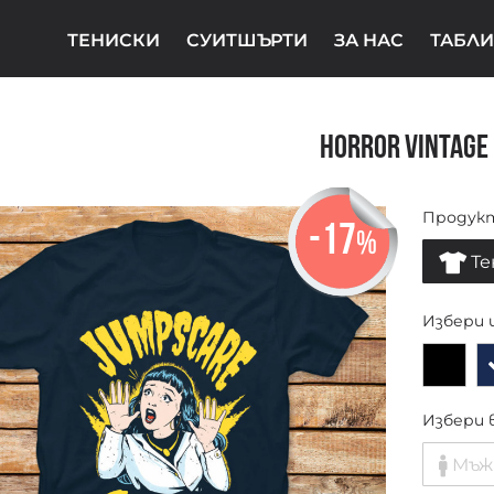
ТЕНИСКИ
СУИТШЪРТИ
ЗА НАС
ТАБЛИ
Horror Vintage
Продук
-17
%
Те
Избери 
Избери 
Мъж