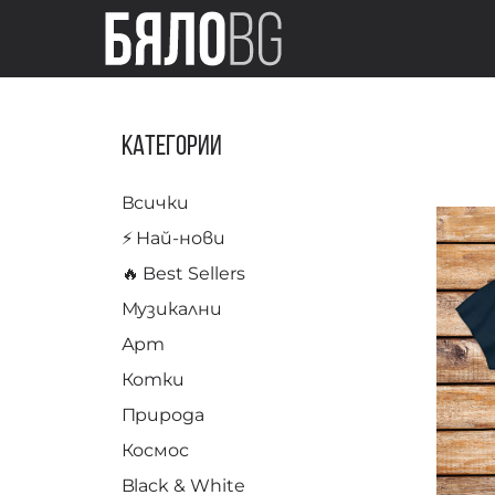
Категории
Всички
⚡️ Най-нови
🔥 Best Sellers
Музикални
Арт
Котки
Природа
Космос
Black & White