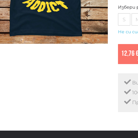
Избери 
S
Не си си
12,76 
Ви
10
Пр