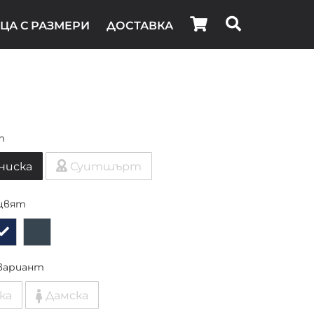
ЦА С РАЗМЕРИ
ДОСТАВКА
т
ниска
Суитшърт
цвят
вариант
ка
Дамска