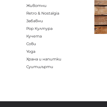
Животни
Retro & Nostalgia
Забавни
Pop Култура
Кучета
Сови
Yoga
Храна и напитки
Суитшърти