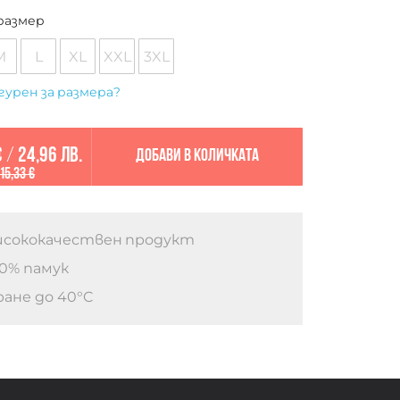
размер
M
L
XL
XXL
3XL
гурен за размера?
€
/
24,96 лв.
Добави в количката
15,33 €
сококачествен продукт
0% памук
ане до 40°C