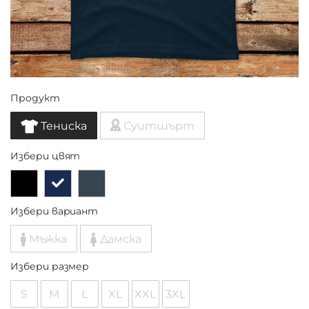
Продукт
Тениска
Суитшърт
Избери цвят
Избери вариант
Мъжка
Дамска
Избери размер
S
M
L
XL
XXL
3XL