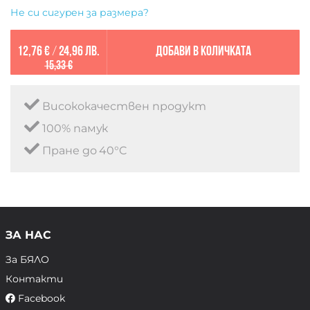
Не си сигурен за размера?
12,76 €
/
24,96 лв.
Добави в количката
15,33 €
Висококачествен продукт
100% памук
Пране до 40°C
ЗА НАС
За БЯЛО
Контакти
Facebook