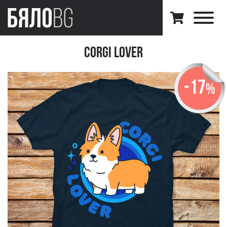
Corgi Lover
-17
%