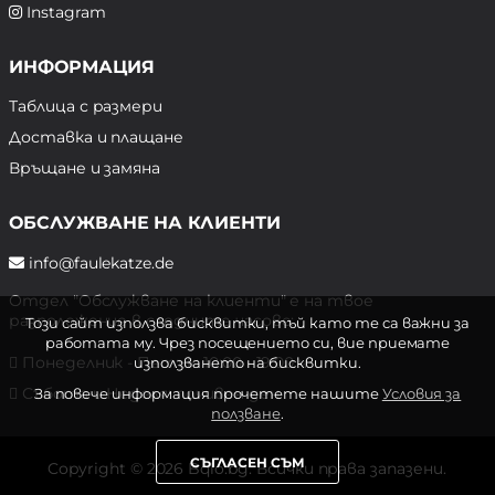
Instagram
ИНФОРМАЦИЯ
Таблица с размери
Доставка и плащане
Връщане и замяна
ОБСЛУЖВАНЕ НА КЛИЕНТИ
info@faulekatze.de
Отдел "Обслужване на клиенти" е на твое
разположение в следните часове:
Този сайт използва бисквитки, тъй като те са важни за
работата му. Чрез посещението си, вие приемате
Понеделник - Петък: 10:00 - 19:00 ч.
използването на бисквитки.
Събота и Неделя: почивен ден
За повече информация прочетете нашите
Условия за
ползване
.
СЪГЛАСЕН СЪМ
Copyright © 2026 Bqlo.bg. Всички права запазени.