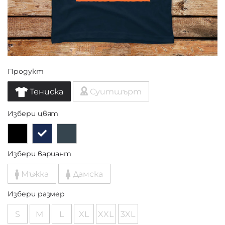
Продукт
Тениска
Суитшърт
Избери цвят
Избери вариант
Мъжка
Дамска
Избери размер
S
M
L
XL
XXL
3XL