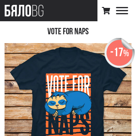
Vote For Naps
-17
%