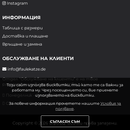
Instagram
ИНФОРМАЦИЯ
Таблица с размери
Доставка и плащане
Връщане и замяна
ОБСЛУЖВАНЕ НА КЛИЕНТИ
info@faulekatze.de
Отдел "Обслужване на клиенти" е на твое
разположение в следните часове:
Този сайт използва бисквитки, тъй като те са важни за
работата му. Чрез посещението си, вие приемате
Понеделник - Петък: 10:00 - 19:00 ч.
използването на бисквитки.
Събота и Неделя: почивен ден
За повече информация прочетете нашите
Условия за
ползване
.
СЪГЛАСЕН СЪМ
Copyright © 2026 Bqlo.bg. Всички права запазени.