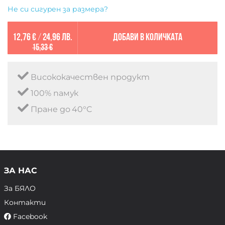
Не си сигурен за размера?
12,76 €
/
24,96 лв.
Добави в количката
15,33 €
Висококачествен продукт
100% памук
Пране до 40°C
ЗА НАС
За БЯЛО
Контакти
Facebook