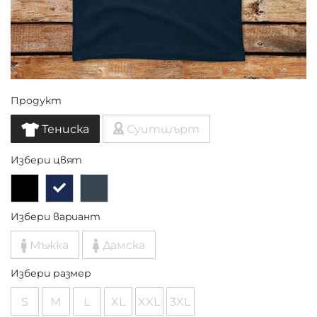
Продукт
Тениска
Суитшърт
Избери цвят
Избери вариант
Мъжка
Дамска
Избери размер
S
M
L
XL
XXL
3XL