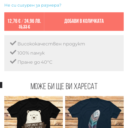
Не си сигурен за размера?
12,76 €
/
24,96 лв.
Добави в количката
15,33 €
Висококачествен продукт
100% памук
Пране до 40°C
Може би ще ви харесат