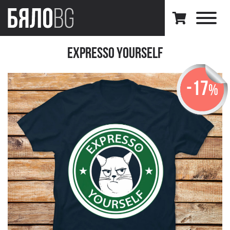
Expresso Yourself
-17
%