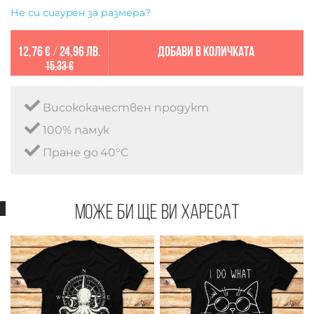
Не си сигурен за размера?
12,76 €
/
24,96 лв.
Добави в количката
15,33 €
Висококачествен продукт
100% памук
Пране до 40°C
Може би ще ви харесат