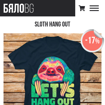
Sloth Hang Out
-17
%