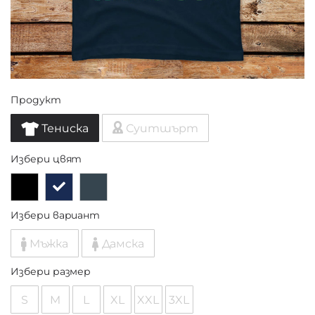
Продукт
Тениска
Суитшърт
Избери цвят
Избери вариант
Мъжка
Дамска
Избери размер
S
M
L
XL
XXL
3XL