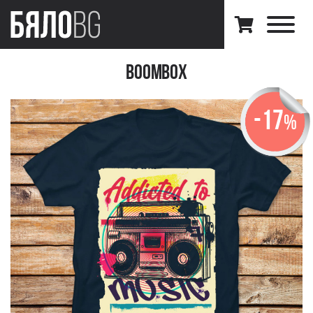
BoomBox
-17
%