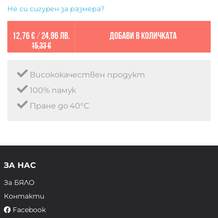
Не си сигурен за размера?
12,76 €
/
24,96 лв.
Добави в количката
15,33 €
Висококачествен продукт
100% памук
Пране до 40°C
ЗА НАС
За БЯЛО
Контакти
Facebook