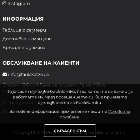
Instagram
ИНФОРМАЦИЯ
Таблица с размери
Доставка и плащане
Връщане и замяна
ОБСЛУЖВАНЕ НА КЛИЕНТИ
info@faulekatze.de
Отдел "Обслужване на клиенти" е на твое
разположение в следните часове:
Този сайт използва бисквитки, тъй като те са важни за
работата му. Чрез посещението си, вие приемате
Понеделник - Петък: 10:00 - 19:00 ч.
използването на бисквитки.
Събота и Неделя: почивен ден
За повече информация прочетете нашите
Условия за
ползване
.
СЪГЛАСЕН СЪМ
Copyright © 2026 Bqlo.bg. Всички права запазени.