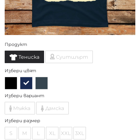
Продукт
Тениска
Суитшърт
Избери цвят
Избери вариант
Мъжка
Дамска
Избери размер
S
M
L
XL
XXL
3XL