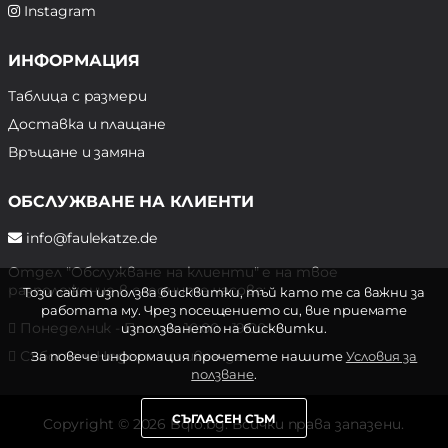
Instagram
ИНФОРМАЦИЯ
Таблица с размери
Доставка и плащане
Връщане и замяна
ОБСЛУЖВАНЕ НА КЛИЕНТИ
info@faulekatze.de
Отдел "Обслужване на клиенти" е на твое
разположение в следните часове:
Този сайт използва бисквитки, тъй като те са важни за
работата му. Чрез посещението си, вие приемате
Понеделник - Петък: 10:00 - 19:00 ч.
използването на бисквитки.
Събота и Неделя: почивен ден
За повече информация прочетете нашите
Условия за
ползване
.
СЪГЛАСЕН СЪМ
Copyright © 2026 Bqlo.bg. Всички права запазени.