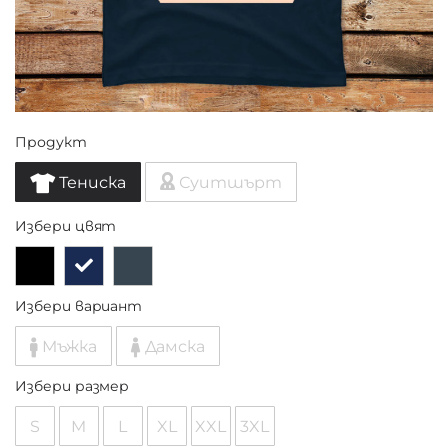
Продукт
Тениска
Суитшърт
Избери цвят
Избери вариант
Мъжка
Дамска
Избери размер
S
M
L
XL
XXL
3XL