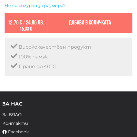
Не си сигурен за размера?
12,76 €
/
24,96 лв.
Добави в количката
15,33 €
Висококачествен продукт
100% памук
Пране до 40°C
ЗА НАС
За БЯЛО
Контакти
Facebook