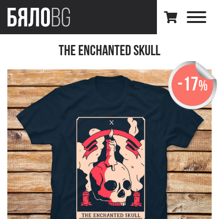
The Enchanted Skull
-17
%