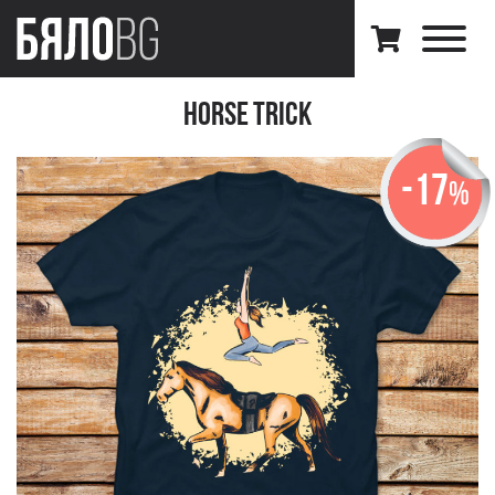
Horse Trick
-17
%