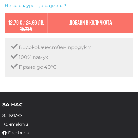
Не си сигурен за размера?
12,76 €
/
24,96 лв.
Добави в количката
15,33 €
Висококачествен продукт
100% памук
Пране до 40°C
ЗА НАС
За БЯЛО
Контакти
Facebook