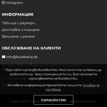
Instagram
ИНФОРМАЦИЯ
Таблица с размери
Доставка и плащане
Връщане и замяна
ОБСЛУЖВАНЕ НА КЛИЕНТИ
info@faulekatze.de
Отдел "Обслужване на клиенти" е на твое
разположение в следните часове:
Този сайт използва бисквитки, тъй като те са важни за
работата му. Чрез посещението си, вие приемате
Понеделник - Петък: 10:00 - 19:00 ч.
използването на бисквитки.
Събота и Неделя: почивен ден
За повече информация прочетете нашите
Условия за
ползване
.
СЪГЛАСЕН СЪМ
Copyright © 2026 Bqlo.bg. Всички права запазени.