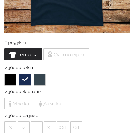
Продукт
Тениска
Суитшърт
Избери цвят
Избери вариант
Мъжка
Дамска
Избери размер
S
M
L
XL
XXL
3XL