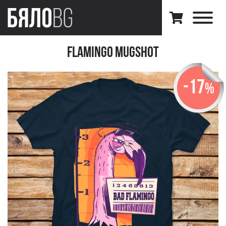
Flamingo MugShot
-17
%