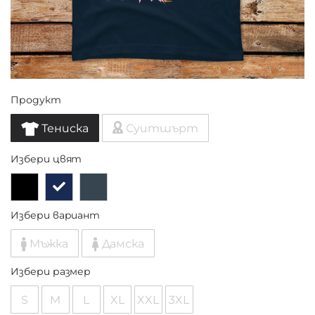
Продукт
Тениска
Суитшърт
Избери цвят
Избери вариант
Мъжка
Дамска
Избери размер
S
M
L
XL
XXL
3XL