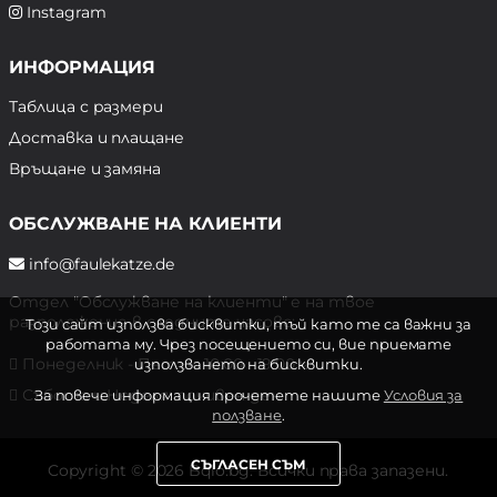
Instagram
ИНФОРМАЦИЯ
Таблица с размери
Доставка и плащане
Връщане и замяна
ОБСЛУЖВАНЕ НА КЛИЕНТИ
info@faulekatze.de
Отдел "Обслужване на клиенти" е на твое
разположение в следните часове:
Този сайт използва бисквитки, тъй като те са важни за
работата му. Чрез посещението си, вие приемате
Понеделник - Петък: 10:00 - 19:00 ч.
използването на бисквитки.
Събота и Неделя: почивен ден
За повече информация прочетете нашите
Условия за
ползване
.
СЪГЛАСЕН СЪМ
Copyright © 2026 Bqlo.bg. Всички права запазени.