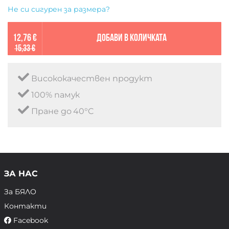
Не си сигурен за размера?
12,76 €
Добави в количката
15,33 €
Висококачествен продукт
100% памук
Пране до 40°C
ЗА НАС
За БЯЛО
Контакти
Facebook