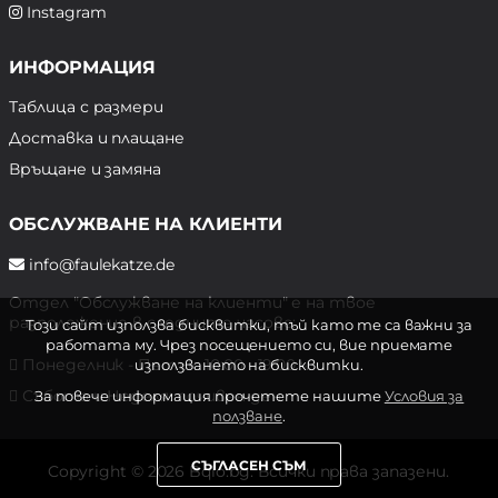
Instagram
ИНФОРМАЦИЯ
Таблица с размери
Доставка и плащане
Връщане и замяна
ОБСЛУЖВАНЕ НА КЛИЕНТИ
info@faulekatze.de
Отдел "Обслужване на клиенти" е на твое
разположение в следните часове:
Този сайт използва бисквитки, тъй като те са важни за
работата му. Чрез посещението си, вие приемате
Понеделник - Петък: 10:00 - 19:00 ч.
използването на бисквитки.
Събота и Неделя: почивен ден
За повече информация прочетете нашите
Условия за
ползване
.
СЪГЛАСЕН СЪМ
Copyright © 2026 Bqlo.bg. Всички права запазени.