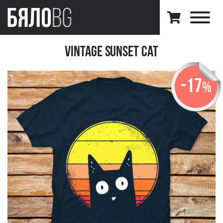
Vintage Sunset Cat
-17
%