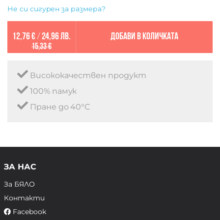
Не си сигурен за размера?
12,76 €
/
24,96 лв.
Добави в количката
15,33 €
Висококачествен продукт
100% памук
Пране до 40°C
ЗА НАС
За БЯЛО
Контакти
Facebook