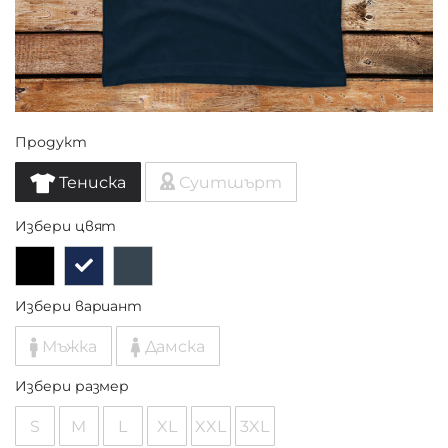
Продукт
Тениска
Суитшърт
Избери цвят
Избери вариант
Мъжка
Дамска
Избери размер
S
M
L
XL
XXL
3XL