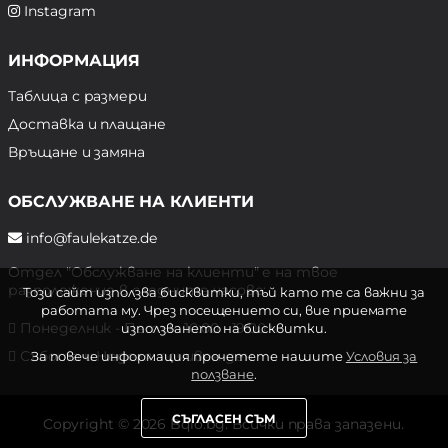
Instagram
ИНФОРМАЦИЯ
Таблица с размери
Доставка и плащане
Връщане и замяна
ОБСЛУЖВАНЕ НА КЛИЕНТИ
info@faulekatze.de
Отдел "Обслужване на клиенти" е на твое
разположение в следните часове:
Този сайт използва бисквитки, тъй като те са важни за
работата му. Чрез посещението си, вие приемате
Понеделник - Петък: 10:00 - 19:00 ч.
използването на бисквитки.
Събота и Неделя: почивен ден
За повече информация прочетете нашите
Условия за
ползване
.
СЪГЛАСЕН СЪМ
Copyright © 2026 Bqlo.bg. Всички права запазени.