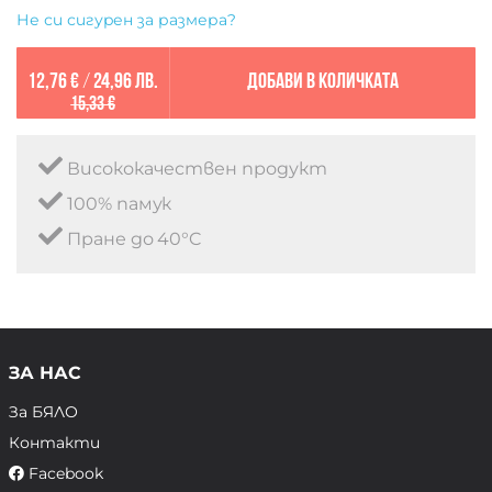
Не си сигурен за размера?
12,76 €
/
24,96 лв.
Добави в количката
15,33 €
Висококачествен продукт
100% памук
Пране до 40°C
ЗА НАС
За БЯЛО
Контакти
Facebook