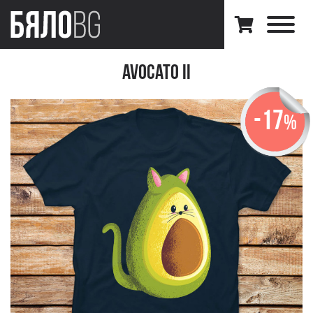
Avocato II
-17
%