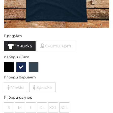
Продукт
Тениска
Суитшърт
Избери цвят
Избери вариант
Мъжка
Дамска
Избери размер
S
M
L
XL
XXL
3XL