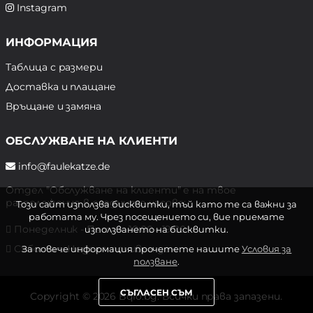
Instagram
ИНФОРМАЦИЯ
Таблица с размери
Доставка и плащане
Връщане и замяна
ОБСЛУЖВАНЕ НА КЛИЕНТИ
info@faulekatze.de
Отдел "Обслужване на клиенти" е на твое
разположение в следните часове:
Този сайт използва бисквитки, тъй като те са важни за
работата му. Чрез посещението си, вие приемате
Понеделник - Петък: 10:00 - 19:00 ч.
използването на бисквитки.
Събота и Неделя: почивен ден
За повече информация прочетете нашите
Условия за
ползване
.
СЪГЛАСЕН СЪМ
Copyright © 2026 Bqlo.bg. Всички права запазени.