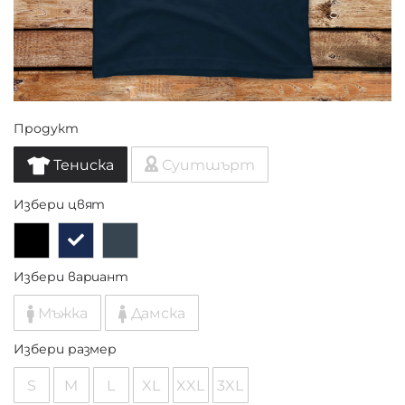
Продукт
Тениска
Суитшърт
Избери цвят
Избери вариант
Мъжка
Дамска
Избери размер
S
M
L
XL
XXL
3XL