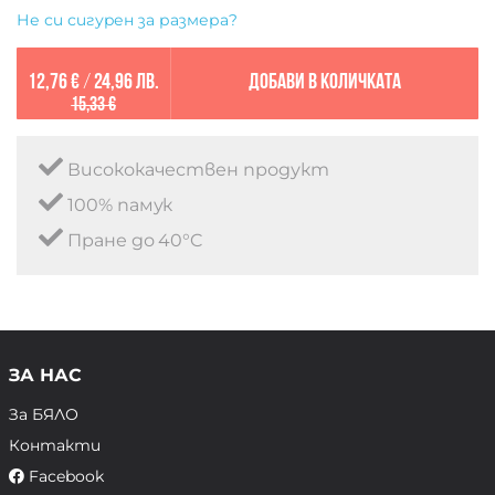
Не си сигурен за размера?
12,76 €
/
24,96 лв.
Добави в количката
15,33 €
Висококачествен продукт
100% памук
Пране до 40°C
ЗА НАС
За БЯЛО
Контакти
Facebook