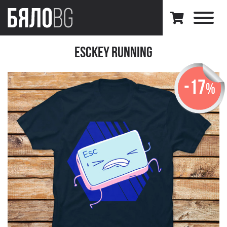
EscKey Running
-17
%