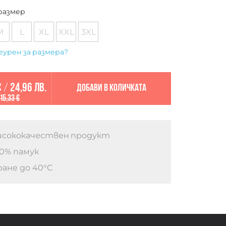
размер
M
L
XL
XXL
3XL
гурен за размера?
€
/
24,96 лв.
Добави в количката
15,33 €
сококачествен продукт
0% памук
ане до 40°C