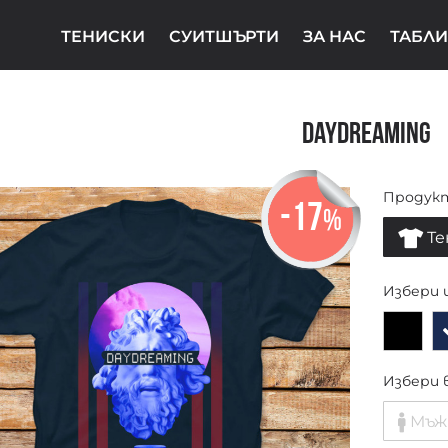
ТЕНИСКИ
СУИТШЪРТИ
ЗА НАС
ТАБЛИ
DayDreaming
Продук
-17
%
Те
Избери 
Избери 
Мъж