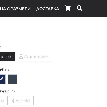
ЦА С РАЗМЕРИ
ДОСТАВКА
т
ниска
Суитшърт
цвят
вариант
ка
Дамска