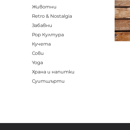
Животни
Retro & Nostalgia
Забавни
Pop Култура
Кучета
Сови
Yoga
Храна и напитки
Суитшърти