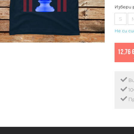
Избери 
S
Не си си
12,76 
Ви
10
Пр