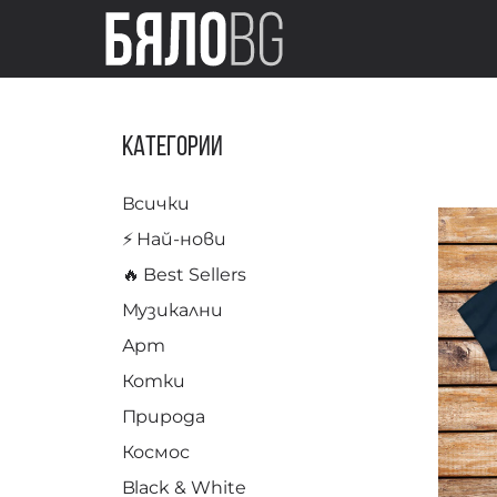
Категории
Всички
⚡️ Най-нови
🔥 Best Sellers
Музикални
Арт
Котки
Природа
Космос
Black & White