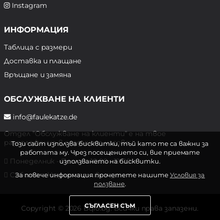
Instagram
ИНФОРМАЦИЯ
Таблица с размери
Доставка и плащане
Връщане и замяна
ОБСЛУЖВАНЕ НА КЛИЕНТИ
info@faulekatze.de
Отдел "Обслужване на клиенти" е на твое
разположение в следните часове:
Този сайт използва бисквитки, тъй като те са важни за
работата му. Чрез посещението си, вие приемате
Понеделник - Петък: 10:00 - 19:00 ч.
използването на бисквитки.
Събота и Неделя: почивен ден
За повече информация прочетете нашите
Условия за
ползване
.
СЪГЛАСЕН СЪМ
Copyright © 2026 Bqlo.bg. Всички права запазени.