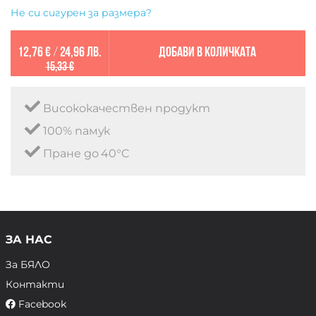
Не си сигурен за размера?
12,76 €
/
24,96 лв.
Добави в количката
15,33 €
Висококачествен продукт
100% памук
Пране до 40°C
ЗА НАС
За БЯЛО
Контакти
Facebook