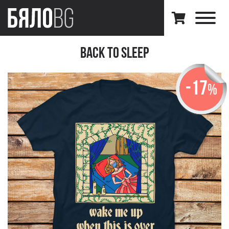
Back to Sleep
-17
%