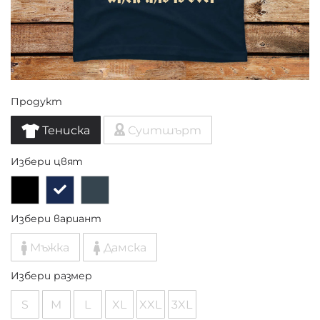
Продукт
Тениска
Суитшърт
Избери цвят
Избери вариант
Мъжка
Дамска
Избери размер
S
M
L
XL
XXL
3XL