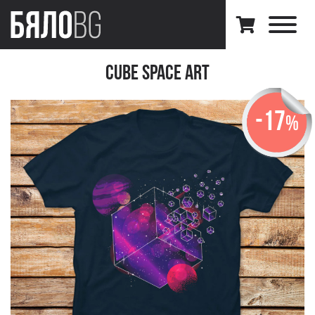
Cube Space Art
-17
%