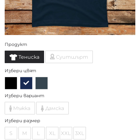
Продукт
Тениска
Суитшърт
Избери цвят
Избери вариант
Мъжка
Дамска
Избери размер
S
M
L
XL
XXL
3XL