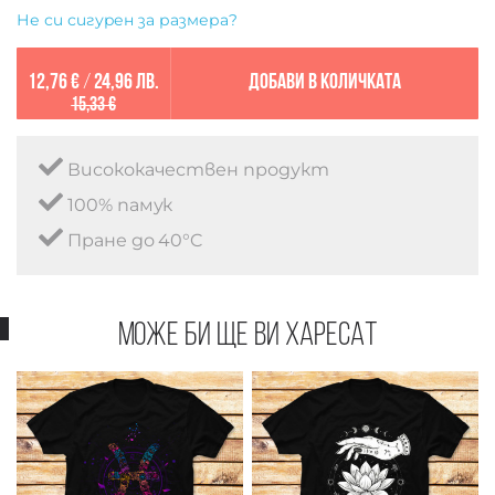
Не си сигурен за размера?
12,76 €
/
24,96 лв.
Добави в количката
15,33 €
Висококачествен продукт
100% памук
Пране до 40°C
Може би ще ви харесат