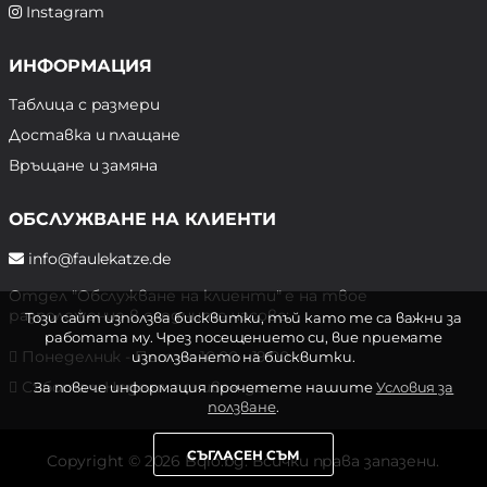
Instagram
ИНФОРМАЦИЯ
Таблица с размери
Доставка и плащане
Връщане и замяна
ОБСЛУЖВАНЕ НА КЛИЕНТИ
info@faulekatze.de
Отдел "Обслужване на клиенти" е на твое
разположение в следните часове:
Този сайт използва бисквитки, тъй като те са важни за
работата му. Чрез посещението си, вие приемате
Понеделник - Петък: 10:00 - 19:00 ч.
използването на бисквитки.
Събота и Неделя: почивен ден
За повече информация прочетете нашите
Условия за
ползване
.
СЪГЛАСЕН СЪМ
Copyright © 2026 Bqlo.bg. Всички права запазени.