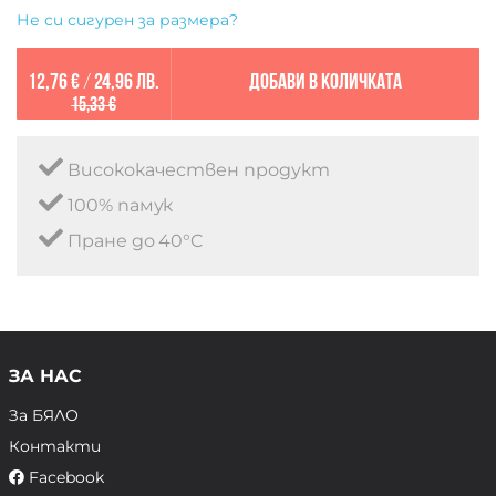
Не си сигурен за размера?
12,76 €
/
24,96 лв.
Добави в количката
15,33 €
Висококачествен продукт
100% памук
Пране до 40°C
ЗА НАС
За БЯЛО
Контакти
Facebook