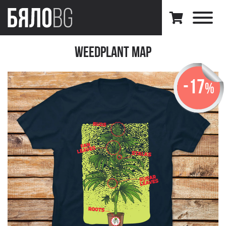
WeedPlant Map
-17
%