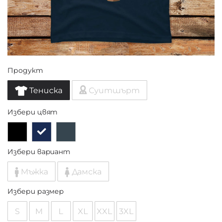
Продукт
Тениска
Суитшърт
Избери цвят
Избери вариант
Мъжка
Дамска
Избери размер
S
M
L
XL
XXL
3XL