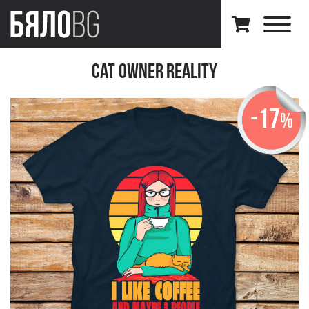
Cat Owner Reality
-17
%