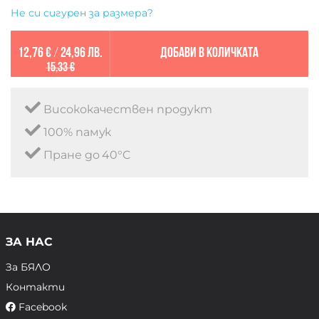
Не си сигурен за размера?
12,76 €
/
24,96 лв.
Добави в количката
15,33 €
Висококачествен продукт
100% памук
Пране до 40°C
ЗА НАС
За БЯЛО
Контакти
Facebook