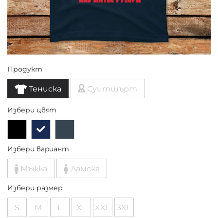
Продукт
Тениска
Суитшърт
Избери цвят
Избери вариант
Мъжка
Дамска
Избери размер
S
M
L
XL
XXL
3XL