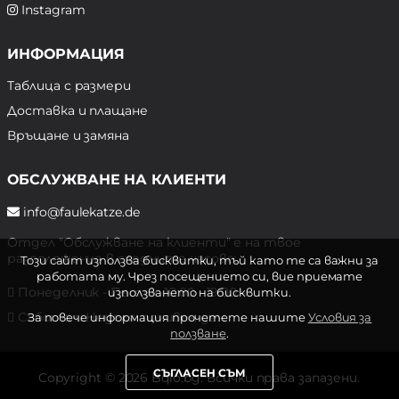
Instagram
ИНФОРМАЦИЯ
Таблица с размери
Доставка и плащане
Връщане и замяна
ОБСЛУЖВАНЕ НА КЛИЕНТИ
info@faulekatze.de
Отдел "Обслужване на клиенти" е на твое
разположение в следните часове:
Този сайт използва бисквитки, тъй като те са важни за
работата му. Чрез посещението си, вие приемате
Понеделник - Петък: 10:00 - 19:00 ч.
използването на бисквитки.
Събота и Неделя: почивен ден
За повече информация прочетете нашите
Условия за
ползване
.
СЪГЛАСЕН СЪМ
Copyright © 2026 Bqlo.bg. Всички права запазени.