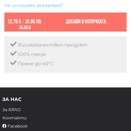
Не си сигурен за размера?
12,76 €
/
24,96 лв.
Добави в количката
15,33 €
Висококачествен продукт
100% памук
Пране до 40°C
ЗА НАС
За БЯЛО
Контакти
Facebook