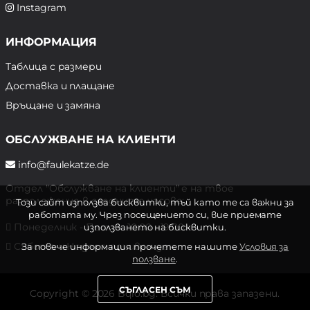
Instagram
ИНФОРМАЦИЯ
Таблица с размери
Доставка и плащане
Връщане и замяна
ОБСЛУЖВАНЕ НА КЛИЕНТИ
info@faulekatze.de
Отдел "Обслужване на клиенти" е на твое
разположение в следните часове:
Този сайт използва бисквитки, тъй като те са важни за
работата му. Чрез посещението си, вие приемате
Понеделник - Петък: 10:00 - 19:00 ч.
използването на бисквитки.
Събота и Неделя: почивен ден
За повече информация прочетете нашите
Условия за
ползване
.
СЪГЛАСЕН СЪМ
Copyright © 2026 Bqlo.bg. Всички права запазени.