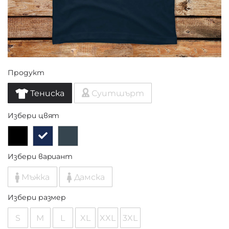
Продукт
Тениска
Суитшърт
Избери цвят
Избери вариант
Мъжка
Дамска
Избери размер
S
M
L
XL
XXL
3XL