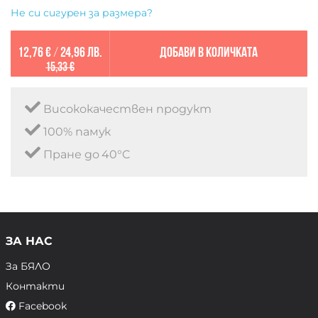
Не си сигурен за размера?
12,76 €
/
24,96 лв.
Добави в количката
15,33 €
Висококачествен продукт
100% памук
Пране до 40°C
ЗА НАС
За БЯЛО
Контакти
Facebook