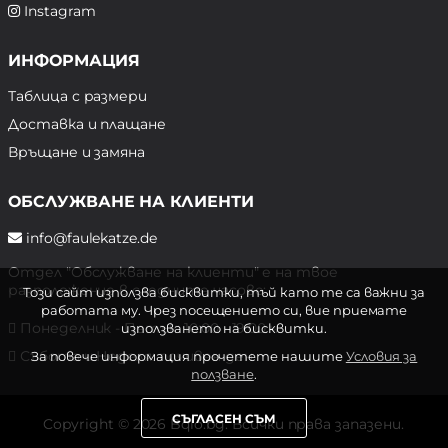
Instagram
ИНФОРМАЦИЯ
Таблица с размери
Доставка и плащане
Връщане и замяна
ОБСЛУЖВАНЕ НА КЛИЕНТИ
info@faulekatze.de
Отдел "Обслужване на клиенти" е на твое
разположение в следните часове:
Този сайт използва бисквитки, тъй като те са важни за
работата му. Чрез посещението си, вие приемате
Понеделник - Петък: 10:00 - 19:00 ч.
използването на бисквитки.
Събота и Неделя: почивен ден
За повече информация прочетете нашите
Условия за
ползване
.
СЪГЛАСЕН СЪМ
Copyright © 2026 Bqlo.bg. Всички права запазени.