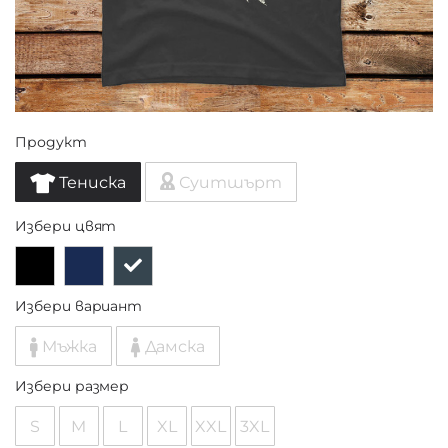
Продукт
Тениска
Суитшърт
Избери цвят
Избери вариант
Мъжка
Дамска
Избери размер
S
M
L
XL
XXL
3XL