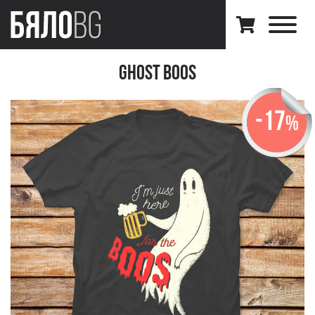
Ghost Boos
-17
%