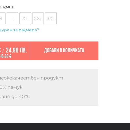
размер
M
L
XL
XXL
3XL
гурен за размера?
€
/
24,96 лв.
Добави в количката
15,33 €
сококачествен продукт
0% памук
ане до 40°C