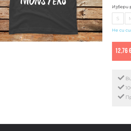
Избери 
S
Не си си
12,76 
Ви
10
Пр