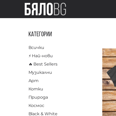
Категории
Всички
⚡️ Най-нови
🔥 Best Sellers
Музикални
Арт
Котки
Природа
Космос
Black & White