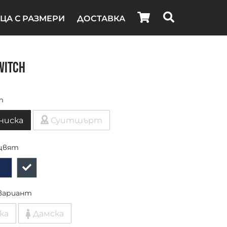
ЦА С РАЗМЕРИ
ДОСТАВКА
Witch
т
ниска
Суитшърт
цвят
вариант
ка
Дамска