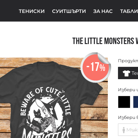
ТЕНИСКИ
СУИТШЪРТИ
ЗА НАС
ТАБЛИ
The Little Monsters 
Продук
-17
%
Те
Избери 
Избери 
Мъж