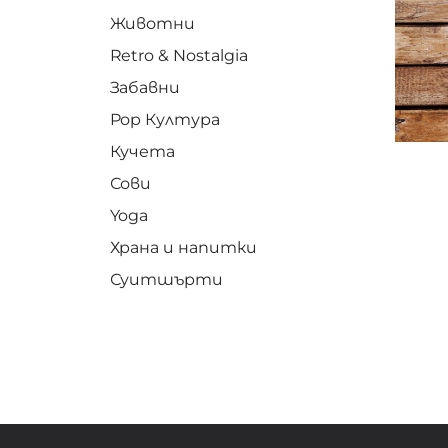
Животни
Retro & Nostalgia
Забавни
Pop Култура
Кучета
Сови
Yoga
Храна и напитки
Суитшърти