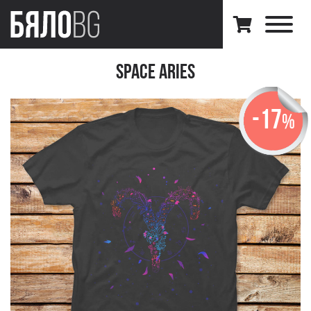
Space Aries
-17
%