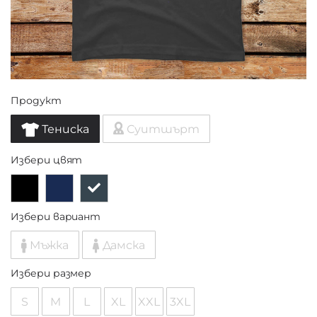
Продукт
Тениска
Суитшърт
Избери цвят
Избери вариант
Мъжка
Дамска
Избери размер
S
M
L
XL
XXL
3XL