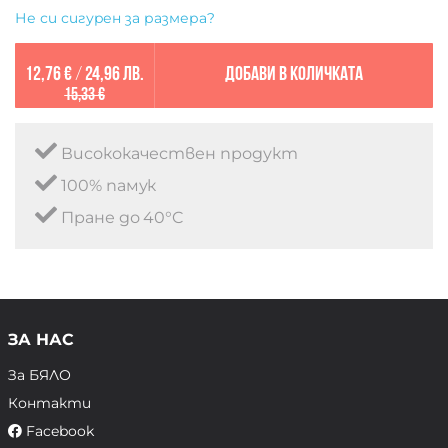
Не си сигурен за размера?
12,76 €
/
24,96 лв.
Добави в количката
15,33 €
Висококачествен продукт
100% памук
Пране до 40°C
ЗА НАС
За БЯЛО
Контакти
Facebook