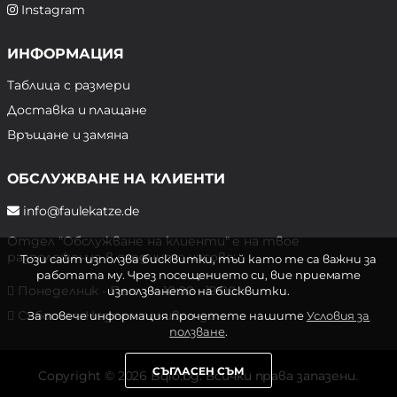
Instagram
ИНФОРМАЦИЯ
Таблица с размери
Доставка и плащане
Връщане и замяна
ОБСЛУЖВАНЕ НА КЛИЕНТИ
info@faulekatze.de
Отдел "Обслужване на клиенти" е на твое
разположение в следните часове:
Този сайт използва бисквитки, тъй като те са важни за
работата му. Чрез посещението си, вие приемате
Понеделник - Петък: 10:00 - 19:00 ч.
използването на бисквитки.
Събота и Неделя: почивен ден
За повече информация прочетете нашите
Условия за
ползване
.
СЪГЛАСЕН СЪМ
Copyright © 2026 Bqlo.bg. Всички права запазени.