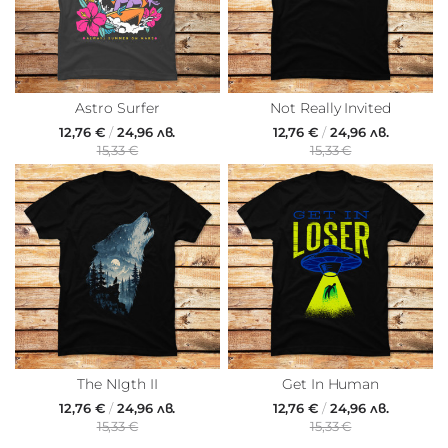
Astro Surfer
Not Really Invited
12,76 €
/
24,96 лв.
12,76 €
/
24,96 лв.
15,33 €
15,33 €
The NIgth II
Get In Human
12,76 €
/
24,96 лв.
12,76 €
/
24,96 лв.
15,33 €
15,33 €