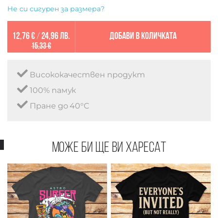
Не си сигурен за размера?
12,76 €
/
24,96 лв.
Добави в количката
15,33 €
Висококачествен продукт
100% памук
Пране до 40°C
Може би ще ви харесат