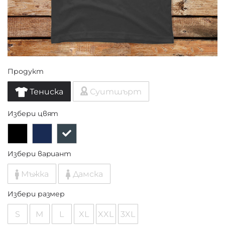
Продукт
Тениска
Суитшърт
Избери цвят
Избери вариант
Мъжка
Дамска
Избери размер
S
M
L
XL
XXL
3XL