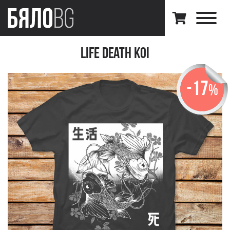
Life Death Koi
-17
%