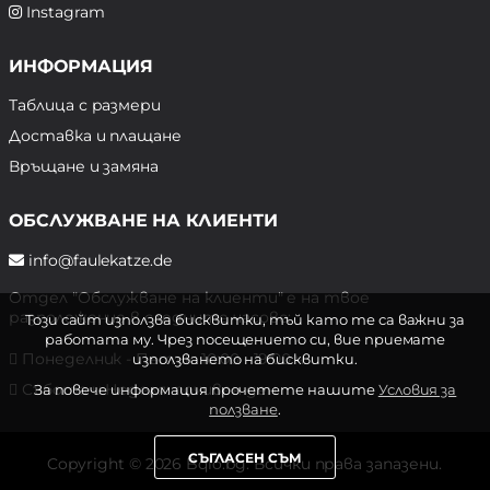
Instagram
ИНФОРМАЦИЯ
Таблица с размери
Доставка и плащане
Връщане и замяна
ОБСЛУЖВАНЕ НА КЛИЕНТИ
info@faulekatze.de
Отдел "Обслужване на клиенти" е на твое
разположение в следните часове:
Този сайт използва бисквитки, тъй като те са важни за
работата му. Чрез посещението си, вие приемате
Понеделник - Петък: 10:00 - 19:00 ч.
използването на бисквитки.
Събота и Неделя: почивен ден
За повече информация прочетете нашите
Условия за
ползване
.
СЪГЛАСЕН СЪМ
Copyright © 2026 Bqlo.bg. Всички права запазени.