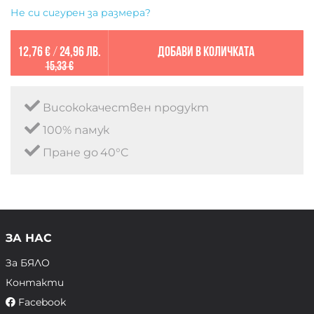
Не си сигурен за размера?
12,76 €
/
24,96 лв.
Добави в количката
15,33 €
Висококачествен продукт
100% памук
Пране до 40°C
ЗА НАС
За БЯЛО
Контакти
Facebook