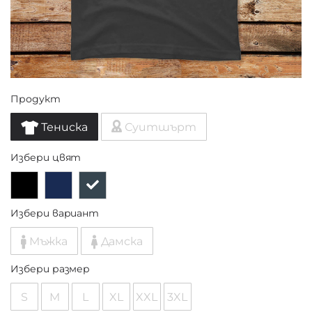
Продукт
Тениска
Суитшърт
Избери цвят
Избери вариант
Мъжка
Дамска
Избери размер
S
M
L
XL
XXL
3XL