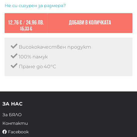
Не си сигурен за размера?
12,76 €
/
24,96 лв.
Добави в количката
15,33 €
Висококачествен продукт
100% памук
Пране до 40°C
ЗА НАС
За БЯЛО
Контакти
Facebook