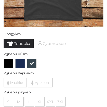
Продукт
Тениска
Суитшърт
Избери цвят
Избери вариант
Мъжка
Дамска
Избери размер
S
M
L
XL
XXL
3XL