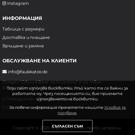
Instagram
ИНФОРМАЦИЯ
Таблица с размери
Доставка и плащане
Връщане и замяна
ОБСЛУЖВАНЕ НА КЛИЕНТИ
info@faulekatze.de
Отдел "Обслужване на клиенти" е на твое
разположение в следните часове:
Този сайт използва бисквитки, тъй като те са важни за
работата му. Чрез посещението си, вие приемате
Понеделник - Петък: 10:00 - 19:00 ч.
използването на бисквитки.
Събота и Неделя: почивен ден
За повече информация прочетете нашите
Условия за
ползване
.
СЪГЛАСЕН СЪМ
Copyright © 2026 Bqlo.bg. Всички права запазени.