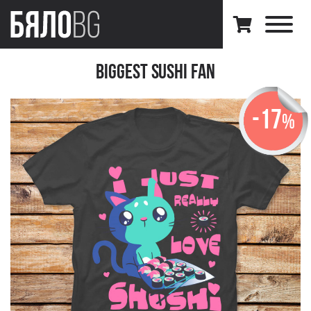
Biggest Sushi Fan
-17
%