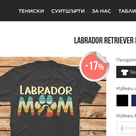
ТЕНИСКИ
СУИТШЪРТИ
ЗА НАС
ТАБЛИ
Labrador Retriever
Продук
-17
%
Те
Избери 
Избери 
Мъж