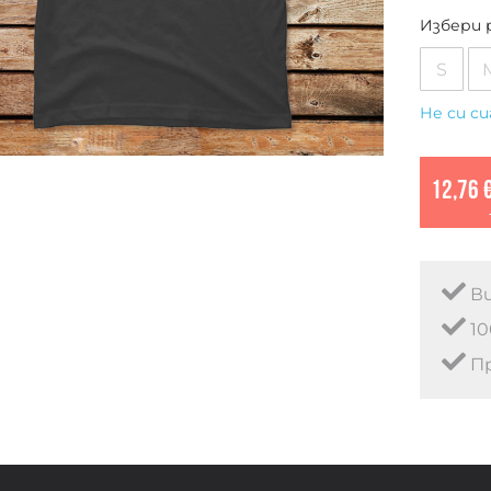
Избери 
S
Не си си
12,76 
Ви
10
Пр