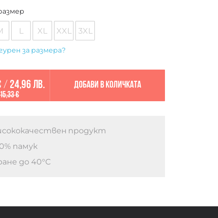
размер
M
L
XL
XXL
3XL
гурен за размера?
€
/
24,96 лв.
Добави в количката
15,33 €
сококачествен продукт
0% памук
ане до 40°C