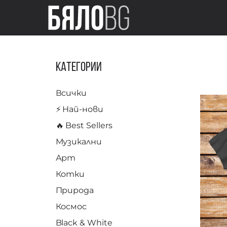
Категории
Всички
⚡️ Най-нови
🔥 Best Sellers
Музикални
Арт
Котки
Природа
Космос
Black & White