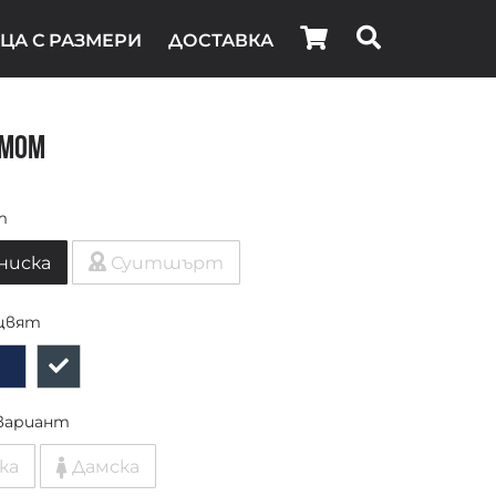
ЦА С РАЗМЕРИ
ДОСТАВКА
 Mom
т
ниска
Суитшърт
цвят
вариант
ка
Дамска