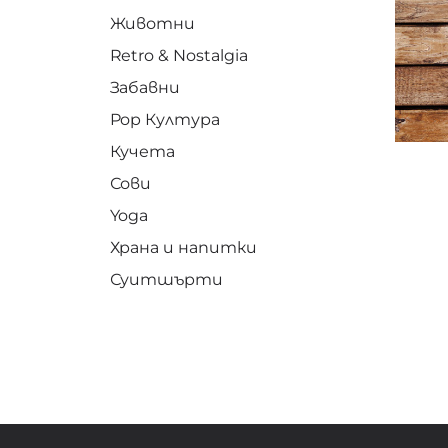
Животни
Retro & Nostalgia
Забавни
Pop Култура
Кучета
Сови
Yoga
Храна и напитки
Суитшърти