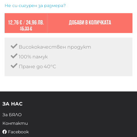
Не си сигурен за размера?
12,76 €
/
24,96 лв.
Добави в количката
15,33 €
Висококачествен продукт
100% памук
Пране до 40°C
ЗА НАС
За БЯЛО
Контакти
Facebook