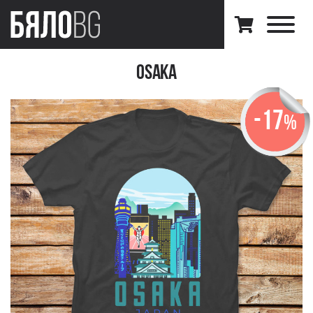
Osaka
-17
%