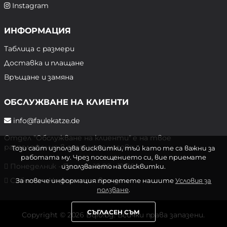
Instagram
ИНФОРМАЦИЯ
Таблица с размери
Доставка и плащане
Връщане и замяна
ОБСЛУЖВАНЕ НА КЛИЕНТИ
info@faulekatze.de
Отдел "Обслужване на клиенти" е на твое
разположение в следните часове:
Този сайт използва бисквитки, тъй като те са важни за
работата му. Чрез посещението си, вие приемате
Понеделник - Петък: 10:00 - 19:00 ч.
използването на бисквитки.
Събота и Неделя: почивен ден
За повече информация прочетете нашите
Условия за
ползване
.
СЪГЛАСЕН СЪМ
Copyright © 2026 Bqlo.bg. Всички права запазени.