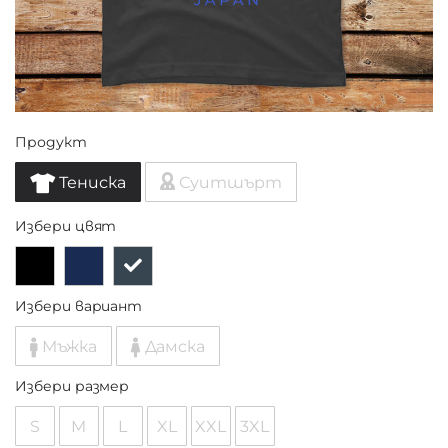
Продукт
Тениска
Суитшърт
Избери цвят
Избери вариант
Мъжка
Дамска
Избери размер
S
M
L
XL
XXL
3XL