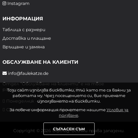
Instagram
ИНФОРМАЦИЯ
Таблица с размери
Доставка и плащане
Връщане и замяна
ОБСЛУЖВАНЕ НА КЛИЕНТИ
info@faulekatze.de
Отдел "Обслужване на клиенти" е на твое
разположение в следните часове:
Този сайт използва бисквитки, тъй като те са важни за
работата му. Чрез посещението си, вие приемате
Понеделник - Петък: 10:00 - 19:00 ч.
използването на бисквитки.
Събота и Неделя: почивен ден
За повече информация прочетете нашите
Условия за
ползване
.
СЪГЛАСЕН СЪМ
Copyright © 2026 Bqlo.bg. Всички права запазени.