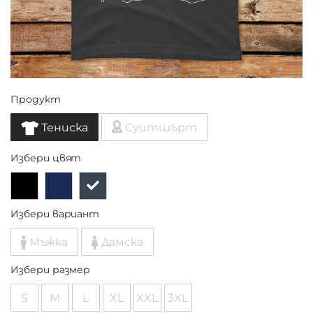
Продукт
Тениска
Суитшърт
Избери цвят
Избери вариант
Мъжка
Дамска
Избери размер
S
M
L
XL
XXL
3XL