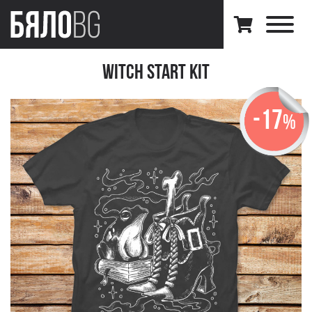
Witch Start Kit
-17
%