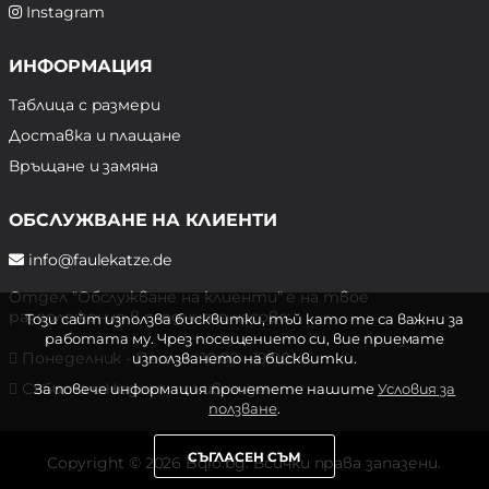
Instagram
ИНФОРМАЦИЯ
Таблица с размери
Доставка и плащане
Връщане и замяна
ОБСЛУЖВАНЕ НА КЛИЕНТИ
info@faulekatze.de
Отдел "Обслужване на клиенти" е на твое
разположение в следните часове:
Този сайт използва бисквитки, тъй като те са важни за
работата му. Чрез посещението си, вие приемате
Понеделник - Петък: 10:00 - 19:00 ч.
използването на бисквитки.
Събота и Неделя: почивен ден
За повече информация прочетете нашите
Условия за
ползване
.
СЪГЛАСЕН СЪМ
Copyright © 2026 Bqlo.bg. Всички права запазени.