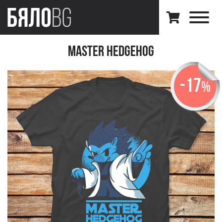
Master Hedgehog
-17
%