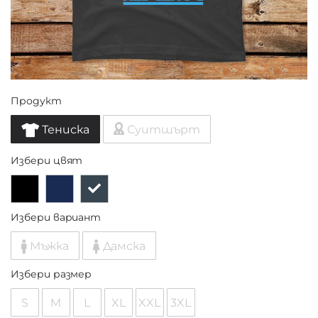
Продукт
Тениска
Суитшърт
Избери цвят
Избери вариант
Мъжка
Дамска
Избери размер
S
M
L
XL
XXL
3XL