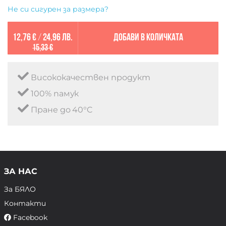
Не си сигурен за размера?
12,76 €
/
24,96 лв.
Добави в количката
15,33 €
Висококачествен продукт
100% памук
Пране до 40°C
ЗА НАС
За БЯЛО
Контакти
Facebook