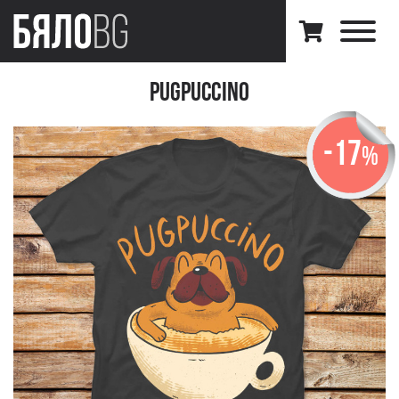
PugPuccino
-17
%