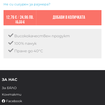
Не си сигурен за размера?
12,76 €
/
24,96 лв.
Добави в количката
15,33 €
Висококачествен продукт
100% памук
Пране до 40°C
ЗА НАС
За БЯЛО
Контакти
Facebook