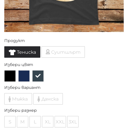
Продукт
Тениска
Суитшърт
Избери цвят
Избери вариант
Мъжка
Дамска
Избери размер
S
M
L
XL
XXL
3XL